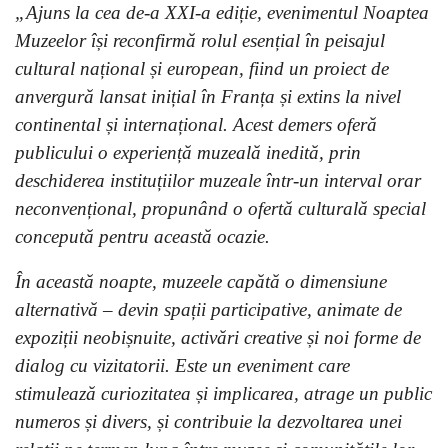
„Ajuns la cea de-a XXI-a ediție, evenimentul Noaptea
Muzeelor își reconfirmă rolul esențial în peisajul
cultural național și european, fiind un proiect de
anvergură lansat inițial în Franța și extins la nivel
continental și internațional. Acest demers oferă
publicului o experiență muzeală inedită, prin
deschiderea instituțiilor muzeale într-un interval orar
neconvențional, propunând o ofertă culturală special
concepută pentru această ocazie.
În această noapte, muzeele capătă o dimensiune
alternativă – devin spații participative, animate de
expoziții neobișnuite, activări creative și noi forme de
dialog cu vizitatorii. Este un eveniment care
stimulează curiozitatea și implicarea, atrage un public
numeros și divers, și contribuie la dezvoltarea unei