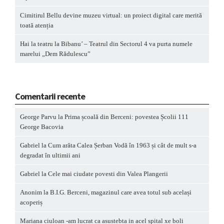
Cimitirul Bellu devine muzeu virtual: un proiect digital care merită
toată atenția
Hai la teatru la Bibanu’ – Teatrul din Sectorul 4 va purta numele
marelui „Dem Rădulescu”
Comentarii recente
George Parvu
la
Prima școală din Berceni: povestea Școlii 111
George Bacovia
Gabriel
la
Cum arăta Calea Șerban Vodă în 1963 și cât de mult s-a
degradat în ultimii ani
Gabriel
la
Cele mai ciudate povesti din Valea Plangerii
Anonim
la
B.I.G. Berceni, magazinul care avea totul sub același
acoperiș
Mariana ciuloan -am lucrat ca asustebta in acel spital xe boli