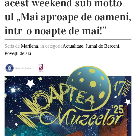
acest weekend sub motto-
ul „Mai aproape de oameni,
într-o noapte de mai!”
Scris de
Marilena
, in categoria
Actualitate
,
Jurnal de Berceni
,
Povești de azi