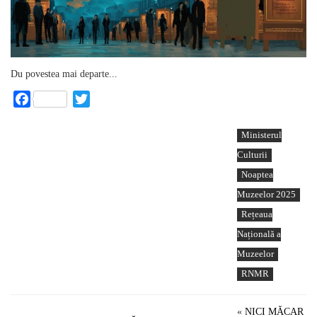
Du povestea mai departe...
Facebook
Twitter
Ministerul
Culturii
Noaptea
Muzeelor 2025
Rețeaua
Națională a
Muzeelor
RNMR
«
NICI MĂCAR