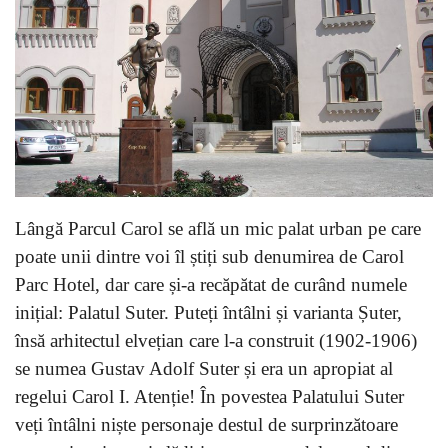
Lângă Parcul Carol se află un mic palat urban pe care
poate unii dintre voi îl știți sub denumirea de Carol
Parc Hotel, dar care și-a recăpătat de curând numele
inițial: Palatul Suter. Puteți întâlni și varianta Șuter,
însă arhitectul elvețian care l-a construit (1902-1906)
se numea Gustav Adolf Suter și era un apropiat al
regelui Carol I. Atenție! În povestea Palatului Suter
veți întâlni niște personaje destul de surprinzătoare