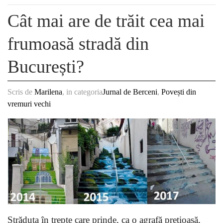
Cât mai are de trăit cea mai
frumoasă stradă din
București?
Scris de
Marilena
, in categoria
Jurnal de Berceni
,
Povești din
vremuri vechi
Străduța în trepte care prinde, ca o agrafă prețioasă,