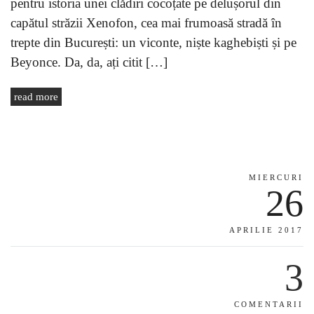
pentru istoria unei clădiri cocoțate pe delușorul din
capătul străzii Xenofon, cea mai frumoasă stradă în
trepte din București: un viconte, niște kaghebiști și pe
Beyonce. Da, da, ați citit […]
read more
MIERCURI
26
APRILIE 2017
3
COMENTARII