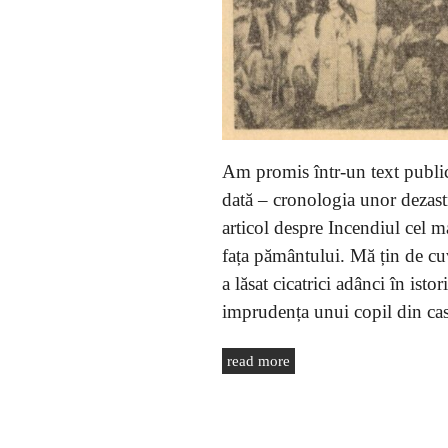
Am promis într-un text publica
dată – cronologia unor dezast
articol despre Incendiul cel m
fața pământului. Mă țin de cuv
a lăsat cicatrici adânci în isto
imprudența unui copil din cas
read more