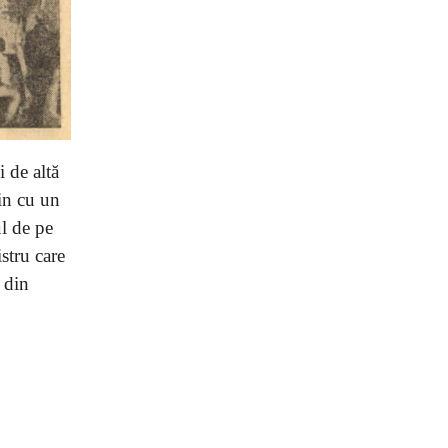
i de altă
in cu un
ul de pe
stru care
, din