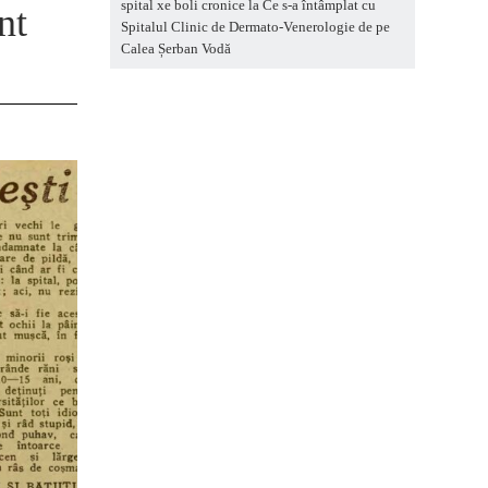
spital xe boli cronice
la
Ce s-a întâmplat cu
nt
Spitalul Clinic de Dermato-Venerologie de pe
Calea Șerban Vodă