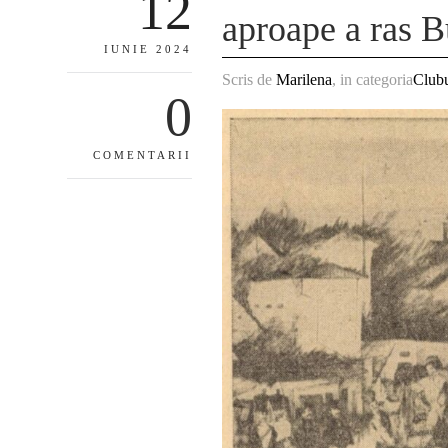
12
aproape a ras B
IUNIE 2024
Scris de
Marilena
, in categoria
Clubu
0
COMENTARII