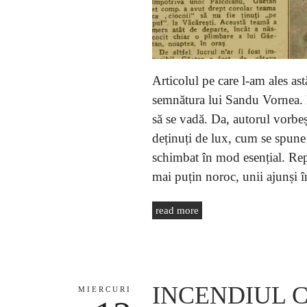
Articolul pe care l-am ales ast
semnătura lui Sandu Vornea. D
să se vadă. Da, autorul vorbeș
deținuți de lux, cum se spune
schimbat în mod esențial. Repo
mai puțin noroc, unii ajunși î
read more
INCENDIUL CEL
MIERCURI