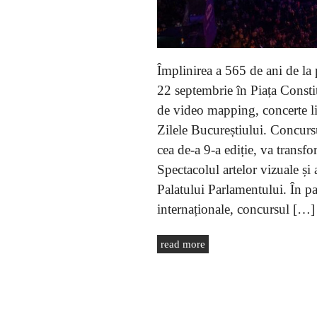
Împlinirea a 565 de ani de la 
22 septembrie în Piața Constit
de video mapping, concerte liv
Zilele Bucureștiului. Concur
cea de-a 9-a ediție, va transfo
Spectacolul artelor vizuale și 
Palatului Parlamentului. În pa
internaționale, concursul […]
read more