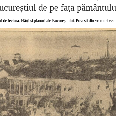
ucureștiul de pe fața pământulu
l de lectura
,
Hărți și planuri ale Bucureștiului
,
Povești din vremuri vech