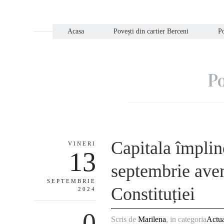
Acasa
Povești din cartier Berceni
Po
Po
Capitala împlin
VINERI
13
septembrie avem
SEPTEMBRIE
Constituției
2024
0
Scris de
Marilena
, in categoria
Actua