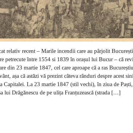
t relativ recent – Marile incendii care au pârjolit București
re petrecute între 1554 si 1839 în orașul lui Bucur – că rev
are din 23 martie 1847, cel care aproape că a ras București
ânt, așa că astăzi vă prezint câteva rânduri despre acest sini
ria Capitalei. La 23 martie 1847 (stil vechi), în ziua de Paști
a lui Drăgănescu de pe ulița Franțuzească (strada […]