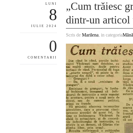
„Cum trăiesc gr
LUNI
8
dintr-un artico
IULIE 2024
Scris de
Marilena
, in categoria
Mănăs
0
COMENTARII