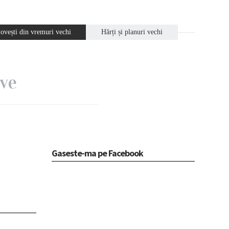
ovești din vremuri vechi
Hărți și planuri vechi
ive
Gaseste-ma pe Facebook