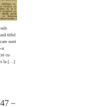
ă sub
să titlul
 care sunt
s-a
cei cu
rs la […]
47 –