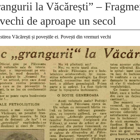
angurii la Văcărești” – Fragme
l vechi de aproape un secol
tirea Văcărești și poveștile ei
,
Povești din vremuri vechi