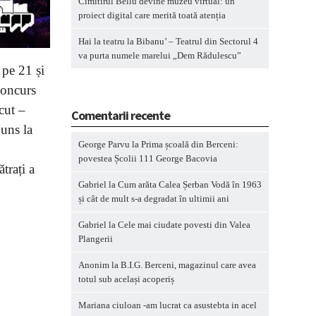
Cimitirul Bellu devine muzeu virtual: un
proiect digital care merită toată atenția
Hai la teatru la Bibanu’ – Teatrul din Sectorul 4
va purta numele marelui „Dem Rădulescu”
 pe 21 și
concurs
cut –
Comentarii recente
uns la
George Parvu
la
Prima școală din Berceni:
povestea Școlii 111 George Bacovia
trați a
Gabriel
la
Cum arăta Calea Șerban Vodă în 1963
și cât de mult s-a degradat în ultimii ani
Gabriel
la
Cele mai ciudate povesti din Valea
Plangerii
Anonim
la
B.I.G. Berceni, magazinul care avea
totul sub același acoperiș
Mariana ciuloan -am lucrat ca asustebta in acel