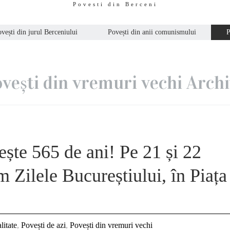
Povesti din Berceni
vești din jurul Berceniului
Povești din anii comunismului
P
vești din vremuri vechi Arch
ește 565 de ani! Pe 21 și 22
 Zilele Bucureștiului, în Piața
litate
,
Povești de azi
,
Povești din vremuri vechi