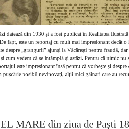
ăzi datează din 1930 și a fost publicat în Realitatea Ilustrat
e fapt, este un reportaj cu mult mai impresionant decât o la
te despre „grangurii” ajunși la Văcărești pentru fraudă, dar
 și cum vedem că se întâmplă și astăzi. Pentru că nimic nu 
rtajul este impresionant însă pentru că vorbește și despre 
n pușcărie posibil nevinovați, alții mici găinari care au recu
 MARE din ziua de Paști 18