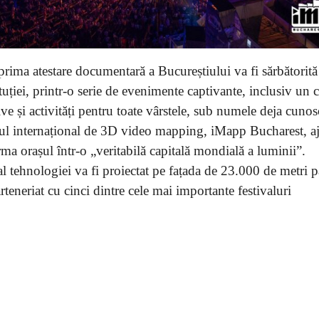
prima atestare documentară a Bucureștiului va fi sărbătorită
uției, printr-o serie de evenimente captivante, inclusiv un 
e și activități pentru toate vârstele, sub numele deja cunos
sul internațional de 3D video mapping, iMapp Bucharest, aj
rma orașul într-o „veritabilă capitală mondială a luminii”.
al tehnologiei va fi proiectat pe fațada de 23.000 de metri pă
rteneriat cu cinci dintre cele mai importante festivaluri