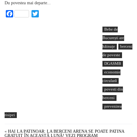
Du povestea mai departe...
Facebook
Twitter
Bebe de
București are
hăinuțe
berceni
de poveste
DGASMB
economie
circulară
povesti din
berceni
prevenirea
risipei
«
HAI LA PATINOAR: LA BERCENI ARENA SE POATE PATINA
GRATUIT ÎN ACEASTĂ LUNĂ! VEZI PROGRAM