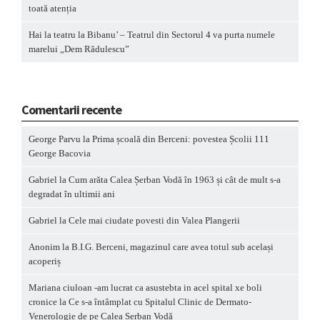
toată atenția
Hai la teatru la Bibanu’ – Teatrul din Sectorul 4 va purta numele
marelui „Dem Rădulescu”
Comentarii recente
George Parvu
la
Prima școală din Berceni: povestea Școlii 111
George Bacovia
Gabriel
la
Cum arăta Calea Șerban Vodă în 1963 și cât de mult s-a
degradat în ultimii ani
Gabriel
la
Cele mai ciudate povesti din Valea Plangerii
Anonim
la
B.I.G. Berceni, magazinul care avea totul sub același
acoperiș
Mariana ciuloan -am lucrat ca asustebta in acel spital xe boli
cronice
la
Ce s-a întâmplat cu Spitalul Clinic de Dermato-
Venerologie de pe Calea Șerban Vodă