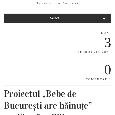
Povesti din Berceni
Select
LUNI
3
FEBRUARIE 2025
0
COMENTARII
Proiectul „Bebe de
București are hăinuțe”