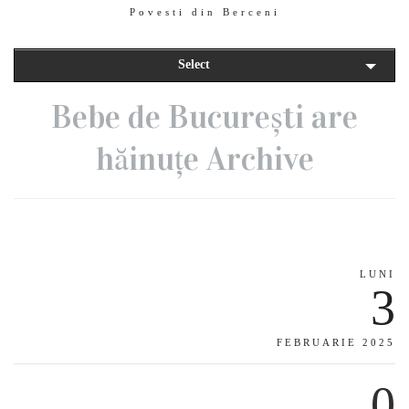
Povesti din Berceni
Select
Bebe de București are
hăinuțe Archive
LUNI
3
FEBRUARIE 2025
0