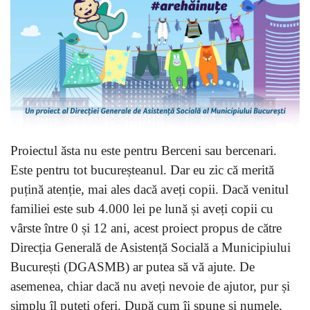
Proiectul ăsta nu este pentru Berceni sau bercenari.
Este pentru tot bucureșteanul. Dar eu zic că merită
puțină atenție, mai ales dacă aveți copii. Dacă venitul
familiei este sub 4.000 lei pe lună și aveți copii cu
vârste între 0 și 12 ani, acest proiect propus de către
Direcția Generală de Asistență Socială a Municipiului
București (DGASMB) ar putea să vă ajute. De
asemenea, chiar dacă nu aveți nevoie de ajutor, pur și
simplu îl puteți oferi. După cum îi spune și numele,