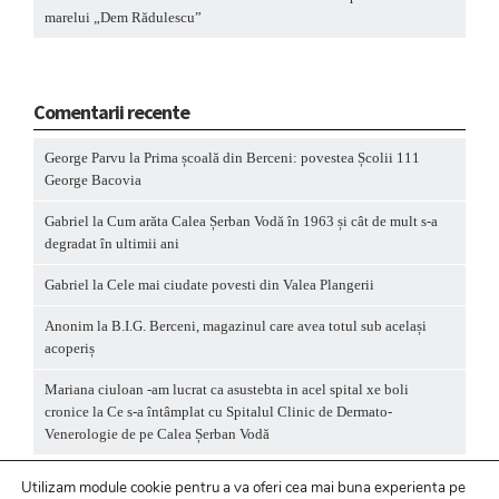
marelui „Dem Rădulescu”
Comentarii recente
George Parvu
la
Prima școală din Berceni: povestea Școlii 111
George Bacovia
Gabriel
la
Cum arăta Calea Șerban Vodă în 1963 și cât de mult s-a
degradat în ultimii ani
Gabriel
la
Cele mai ciudate povesti din Valea Plangerii
Anonim
la
B.I.G. Berceni, magazinul care avea totul sub același
acoperiș
Mariana ciuloan -am lucrat ca asustebta in acel spital xe boli
cronice
la
Ce s-a întâmplat cu Spitalul Clinic de Dermato-
Venerologie de pe Calea Șerban Vodă
Utilizam module cookie pentru a va oferi cea mai buna experienta pe