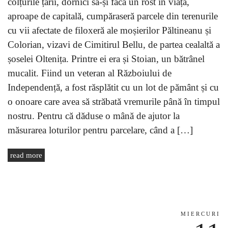
colțurile țării, dornici să-și facă un rost în viață,
aproape de capitală, cumpăraseră parcele din terenurile
cu vii afectate de filoxeră ale moșierilor Păltineanu și
Colorian, vizavi de Cimitirul Bellu, de partea cealaltă a
șoselei Oltenița. Printre ei era și Stoian, un bătrânel
mucalit. Fiind un veteran al Războiului de
Independență, a fost răsplătit cu un lot de pământ și cu
o onoare care avea să străbată vremurile până în timpul
nostru. Pentru că dăduse o mână de ajutor la
măsurarea loturilor pentru parcelare, când a […]
read more
MIERCURI