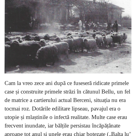
Cam la vreo zece ani după ce fuseseră ridicate primele
case și construite primele străzi în cătunul Bellu, un fel
de matrice a cartierului actual Berceni, situația nu era
tocmai roz. Dotările edilitare lipseau, pavajul era o
utopie și mlaștinile o infectă realitate. Multe case erau
frecvent inundate, iar bălțile persistau încăpățânate
aproape tot anul și unele erau chiar botezate („Balta lu’