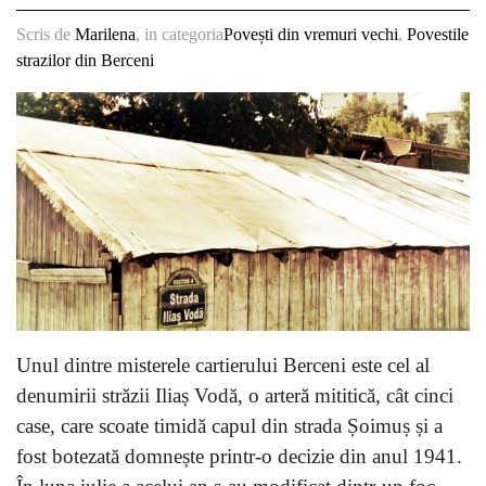
Scris de
Marilena
, in categoria
Povești din vremuri vechi
,
Povestile
strazilor din Berceni
Unul dintre misterele cartierului Berceni este cel al
denumirii străzii Iliaș Vodă, o arteră mititică, cât cinci
case, care scoate timidă capul din strada Șoimuș și a
fost botezată domnește printr-o decizie din anul 1941.