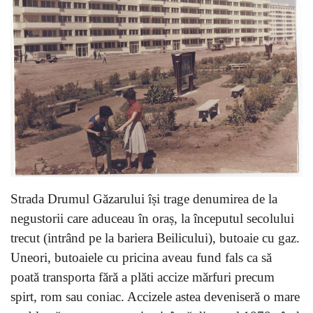
Strada Drumul Găzarului își trage denumirea de la
negustorii care aduceau în oraș, la începutul secolului
trecut (intrând pe la bariera Beilicului), butoaie cu gaz.
Uneori, butoaiele cu pricina aveau fund fals ca să
poată transporta fără a plăti accize mărfuri precum
spirt, rom sau coniac. Accizele astea deveniseră o mare