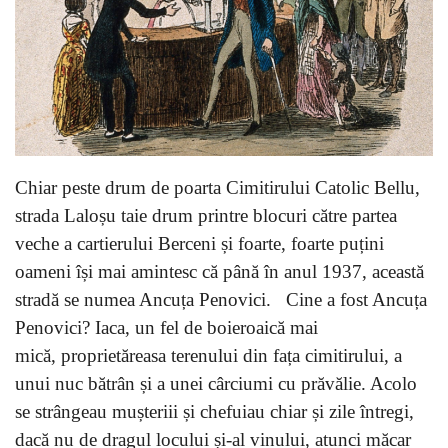
Chiar peste drum de poarta Cimitirului Catolic Bellu,
strada Laloșu taie drum printre blocuri către partea
veche a cartierului Berceni și foarte, foarte puțini
oameni își mai amintesc că până în anul 1937, această
stradă se numea Ancuța Penovici. Cine a fost Ancuța
Penovici? Iaca, un fel de boieroaică mai
mică, proprietăreasa terenului din fața cimitirului, a
unui nuc bătrân și a unei cârciumi cu prăvălie. Acolo
se strângeau mușteriii și chefuiau chiar și zile întregi,
dacă nu de dragul locului și-al vinului, atunci măcar