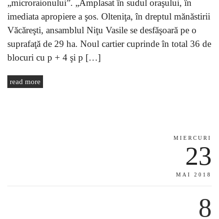
„microraionului”. „Amplasat în sudul oraşului, în
imediata apropiere a şos. Olteniţa, în dreptul mănăstirii
Văcăreşti, ansamblul Niţu Vasile se desfăşoară pe o
suprafaţă de 29 ha. Noul cartier cuprinde în total 36 de
blocuri cu p + 4 şi p […]
read more
MIERCURI
23
MAI 2018
8