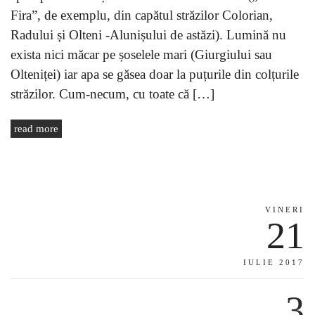
Fira”, de exemplu, din capătul străzilor Colorian,
Radului și Olteni -Alunișului de astăzi). Lumină nu
exista nici măcar pe șoselele mari (Giurgiului sau
Olteniței) iar apa se găsea doar la puțurile din colțurile
străzilor. Cum-necum, cu toate că […]
read more
VINERI
21
IULIE 2017
3