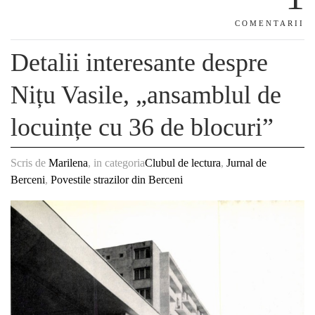
COMENTARII
Detalii interesante despre
Nițu Vasile, „ansamblul de
locuințe cu 36 de blocuri”
Scris de
Marilena
, in categoria
Clubul de lectura
,
Jurnal de
Berceni
,
Povestile strazilor din Berceni