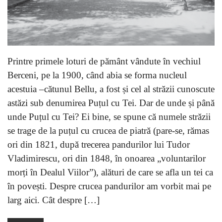
Printre primele loturi de pământ vândute în vechiul
Berceni, pe la 1900, când abia se forma nucleul
acestuia –cătunul Bellu, a fost și cel al străzii cunoscute
astăzi sub denumirea Puțul cu Tei. Dar de unde și până
unde Puțul cu Tei? Ei bine, se spune că numele străzii
se trage de la puțul cu crucea de piatră (pare-se, rămas
ori din 1821, după trecerea pandurilor lui Tudor
Vladimirescu, ori din 1848, în onoarea „voluntarilor
morți în Dealul Viilor”), alături de care se afla un tei ca
în povești. Despre crucea pandurilor am vorbit mai pe
larg aici. Cât despre […]