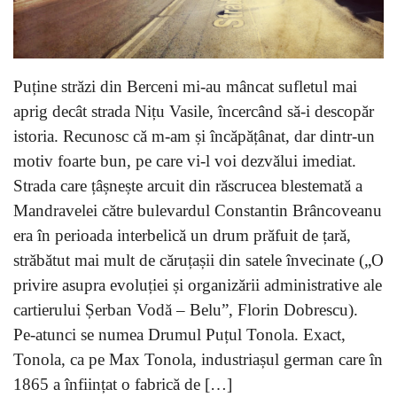
Puține străzi din Berceni mi-au mâncat sufletul mai
aprig decât strada Nițu Vasile, încercând să-i descopăr
istoria. Recunosc că m-am și încăpățânat, dar dintr-un
motiv foarte bun, pe care vi-l voi dezvălui imediat.
Strada care țâșnește arcuit din răscrucea blestemată a
Mandravelei către bulevardul Constantin Brâncoveanu
era în perioada interbelică un drum prăfuit de țară,
străbătut mai mult de căruțașii din satele învecinate („O
privire asupra evoluției și organizării administrative ale
cartierului Șerban Vodă – Belu”, Florin Dobrescu).
Pe-atunci se numea Drumul Puțul Tonola. Exact,
Tonola, ca pe Max Tonola, industriașul german care în
1865 a înființat o fabrică de […]