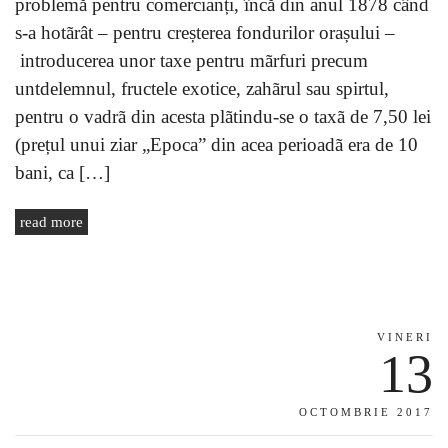
problemă pentru comercianți, încă din anul 1878 când
s-a hotãrât – pentru creșterea fondurilor orașului –
introducerea unor taxe pentru mãrfuri precum
untdelemnul, fructele exotice, zahãrul sau spirtul,
pentru o vadrã din acesta plãtindu-se o taxã de 7,50 lei
(prețul unui ziar „Epoca” din acea perioadã era de 10
bani, ca […]
read more
VINERI
13
OCTOMBRIE 2017