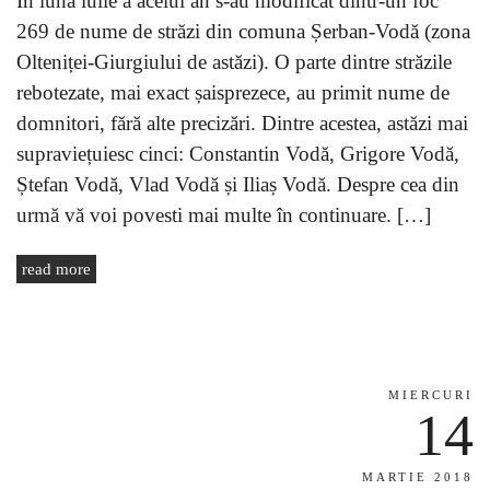
În luna iulie a acelui an s-au modificat dintr-un foc
269 de nume de străzi din comuna Șerban-Vodă (zona
Olteniței-Giurgiului de astăzi). O parte dintre străzile
rebotezate, mai exact șaisprezece, au primit nume de
domnitori, fără alte precizări. Dintre acestea, astăzi mai
supraviețuiesc cinci: Constantin Vodă, Grigore Vodă,
Ștefan Vodă, Vlad Vodă și Iliaș Vodă. Despre cea din
urmă vă voi povesti mai multe în continuare. […]
read more
MIERCURI
14
MARTIE 2018