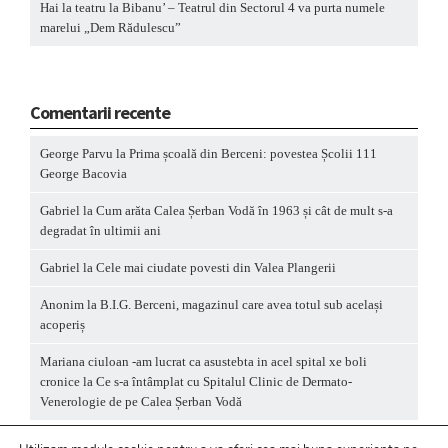
Hai la teatru la Bibanu’ – Teatrul din Sectorul 4 va purta numele
marelui „Dem Rădulescu”
Comentarii recente
George Parvu
la
Prima școală din Berceni: povestea Școlii 111
George Bacovia
Gabriel
la
Cum arăta Calea Șerban Vodă în 1963 și cât de mult s-a
degradat în ultimii ani
Gabriel
la
Cele mai ciudate povesti din Valea Plangerii
Anonim
la
B.I.G. Berceni, magazinul care avea totul sub același
acoperiș
Mariana ciuloan -am lucrat ca asustebta in acel spital xe boli
cronice
la
Ce s-a întâmplat cu Spitalul Clinic de Dermato-
Venerologie de pe Calea Șerban Vodă