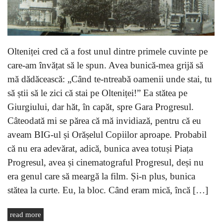
Olteniței cred că a fost unul dintre primele cuvinte pe
care-am învățat să le spun. Avea bunică-mea grijă să
mă dădăcească: „Când te-ntreabă oamenii unde stai, tu
să știi să le zici că stai pe Olteniței!” Ea stătea pe
Giurgiului, dar hăt, în capăt, spre Gara Progresul.
Câteodată mi se părea că mă invidiază, pentru că eu
aveam BIG-ul și Orășelul Copiilor aproape. Probabil
că nu era adevărat, adică, bunica avea totuși Piața
Progresul, avea și cinematograful Progresul, deși nu
era genul care să meargă la film. Și-n plus, bunica
stătea la curte. Eu, la bloc. Când eram mică, încă […]
read more