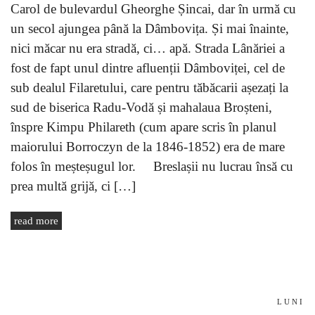
Carol de bulevardul Gheorghe Șincai, dar în urmă cu
un secol ajungea până la Dâmbovița. Și mai înainte,
nici măcar nu era stradă, ci… apă. Strada Lânăriei a
fost de fapt unul dintre afluenții Dâmboviței, cel de
sub dealul Filaretului, care pentru tăbăcarii așezați la
sud de biserica Radu-Vodă și mahalaua Broșteni,
înspre Kimpu Philareth (cum apare scris în planul
maiorului Borroczyn de la 1846-1852) era de mare
folos în meșteșugul lor. Breslașii nu lucrau însă cu
prea multă grijă, ci […]
read more
LUNI