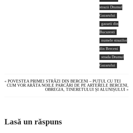
strazii Drumul
Gazarului
gazarii din
Bucuresti
numele strazilor
din Berceni
strada Drumul
Gazarului
«
POVESTEA PRIMEI STRĂZI DIN BERCENI – PUȚUL CU TEI
CUM VOR ARĂTA NOILE PARCĂRI DE PE ARTERELE BERCENI,
OBREGIA, TINERETULUI ȘI ALUNIȘULUI
»
Lasă un răspuns