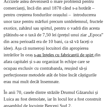
Accizele astea deveniseră o mare problemă pentru
comercianți, încă din anul 1878 când s-a hotãrât –
pentru creșterea fondurilor orașului – introducerea
unor taxe pentru mãrfuri precum untdelemnul, fructele
exotice, zahãrul sau spirtul, pentru o vadrã din acesta
plãtindu-se o taxã de 7,50 lei (prețul unui ziar „Epoca”
din acea perioadã era de 10 bani, ca sã vã faceți o
idee). Așa cã numeroși locuitori din apropierea
intrãrilor în oraș
s-au înțeles cu fabricanții de spirt
din
afara capitalei și s-au organizat în echipe care se
ocupau exclusiv cu contrabanda, reușind sã-și
perfecționeze metodele atât de bine încât câștigurile
erau mai mult decât însemnate.
În anii 70, casele dintre străzile Drumul Găzarului și
Luica au fost demolate, iar în locul lor a fost construit
ansamblul de locuințe Berceni Sud 2.