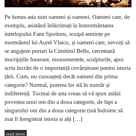
Pe lumea asta sunt oameni și oameni. Oameni care, de
exemplu, asistând înlăcrimați la înmormântarea
interlopului Fane Spoitoru, scuipă semințe pe
mormântul lui Aurel Vlaicu, și oameni care, nevoiți să
se angajeze portari la Cimitirul Bellu, cercetează
inscripțiile funerare, monumentele, sculpturile, apoi
scriu lucrări de o importanță covârșitoare pentru istoria
țării. Cum, nu cunoașteți decât oameni din prima
categorie? Normal, puterea lor stă în număr și
indiferență. Tocmai de asta vreau să vă spun astăzi
povestea unui om din a doua categorie, de fapt a
singurului om din a doua categorie (mă îndoiesc să
mai fi înregistrat istoria și alți […]
read more