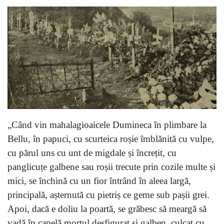
„Când vin mahalagioaicele Dumineca în plimbare la
Bellu, în papuci, cu scurteica roșie îmblănită cu vulpe,
cu părul uns cu unt de migdale și încrețit, cu
panglicuțe galbene sau roșii trecute prin cozile multe și
mici, se închină cu un fior întrând în aleea largă,
principală, așternută cu pietriș ce geme sub pașii grei.
Apoi, dacă e doliu la poartă, se grăbesc să meargă să
vadă în capelă mortul desfigurat și galben, culcat cu