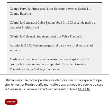
George Parvu
la
Prima școală din Berceni: povestea Școlii 111
George Bacovia
Gabriel
la
Cum arăta Calea Șerban Vodă în 1963 și cât de mult s-a
degradat în ultimii ani
Gabriel
la
Cele mai ciudate povesti din Valea Plangerii
Anonim
la
B.I.G. Berceni, magazinul care avea totul sub același
acoperiș
Mariana ciuloan -am lucrat ca asustebta in acel spital xe boli
cronice
la
Ce s-a întâmplat cu Spitalul Clinic de Dermato-
Venerologie de pe Calea Șerban Vodă
Utilizam module cookie pentru a va oferi cea mai buna experienta pe
site-ul nostru.
Pentru a
afla mai multe despre modulele cookie pe care
le folosim sau cum sa le dezactivati accesati butonul
SETARI
Politică privind fișierele cookies
/ Politică de
confidențialitate
Accept