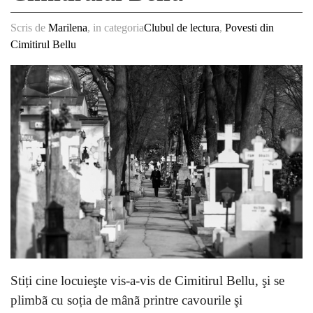
Scris de
Marilena
, in categoria
Clubul de lectura
,
Povesti din
Cimitirul Bellu
Stiți cine locuieşte vis-a-vis de Cimitirul Bellu, şi se
plimbã cu soția de mânã printre cavourile şi