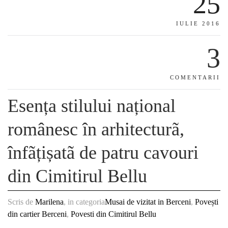
25
IULIE 2016
3
COMENTARII
Esența stilului național
românesc în arhitecturã,
înfãțișatã de patru cavouri
din Cimitirul Bellu
Scris de
Marilena
, in categoria
Musai de vizitat in Berceni
,
Povești
din cartier Berceni
,
Povesti din Cimitirul Bellu