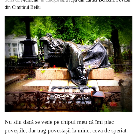
din Cimitirul Bellu
Nu stiu dacă se vede pe chipul meu că îmi plac
poveștile, dar trag povestașii la mine, ceva de speriat.