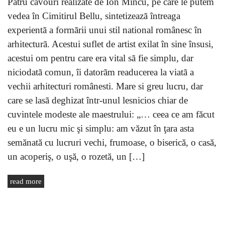
Patru cavouri realizate de Ion Mincu, pe care le putem
vedea în Cimitirul Bellu, sintetizeazã întreaga
experientã a formãrii unui stil national românesc în
arhitecturã. Acestui suflet de artist exilat în sine însusi,
acestui om pentru care era vital sã fie simplu, dar
niciodatã comun, îi datorãm readucerea la viatã a
vechii arhitecturi românesti. Mare si greu lucru, dar
care se lasã deghizat într-unul lesnicios chiar de
cuvintele modeste ale maestrului: „… ceea ce am făcut
eu e un lucru mic şi simplu: am văzut în ţara asta
semănată cu lucruri vechi, frumoase, o biserică, o casă,
un acoperiş, o uşă, o rozetă, un […]
read more