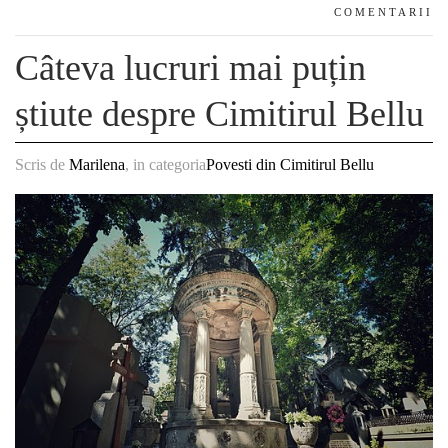
COMENTARII
Câteva lucruri mai puțin
știute despre Cimitirul Bellu
Scris de
Marilena
, in categoria
Povesti din Cimitirul Bellu