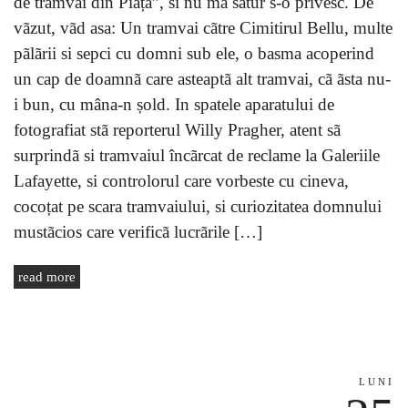
de tramvai din Piațã”, si nu mã satur s-o privesc. De
vãzut, vãd asa: Un tramvai cãtre Cimitirul Bellu, multe
pãlãrii si sepci cu domni sub ele, o basma acoperind
un cap de doamnã care asteaptã alt tramvai, cã ãsta nu-
i bun, cu mâna-n șold. In spatele aparatului de
fotografiat stã reporterul Willy Pragher, atent sã
surprindã si tramvaiul încãrcat de reclame la Galeriile
Lafayette, si controlorul care vorbeste cu cineva,
cocoțat pe scara tramvaiului, si curiozitatea domnului
mustãcios care verificã lucrãrile […]
read more
LUNI