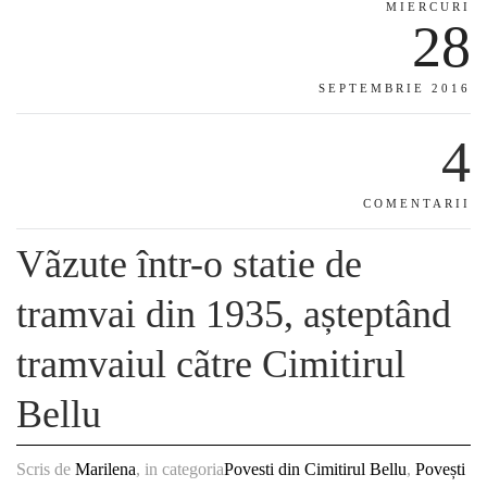
MIERCURI
28
SEPTEMBRIE 2016
4
COMENTARII
Vãzute într-o statie de
tramvai din 1935, așteptând
tramvaiul cãtre Cimitirul
Bellu
Scris de
Marilena
, in categoria
Povesti din Cimitirul Bellu
,
Povești