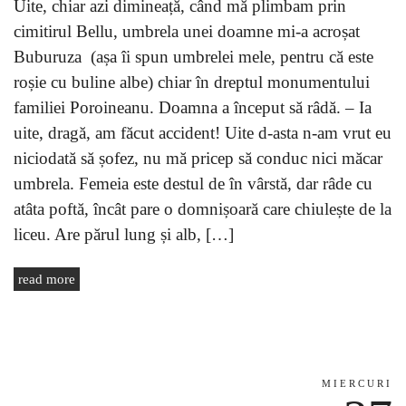
Uite, chiar azi dimineață, când mă plimbam prin
cimitirul Bellu, umbrela unei doamne mi-a acroșat
Buburuza (așa îi spun umbrelei mele, pentru că este
roșie cu buline albe) chiar în dreptul monumentului
familiei Poroineanu. Doamna a început să râdă. – Ia
uite, dragă, am făcut accident! Uite d-asta n-am vrut eu
niciodată să șofez, nu mă pricep să conduc nici măcar
umbrela. Femeia este destul de în vârstă, dar râde cu
atâta poftă, încât pare o domnișoară care chiulește de la
liceu. Are părul lung și alb, […]
read more
MIERCURI