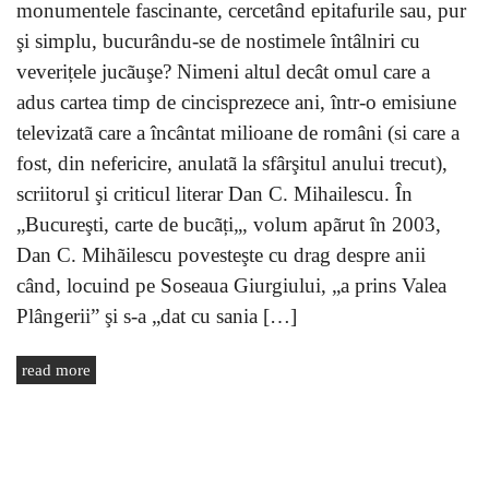
monumentele fascinante, cercetând epitafurile sau, pur
şi simplu, bucurându-se de nostimele întâlniri cu
veverițele jucãuşe? Nimeni altul decât omul care a
adus cartea timp de cincisprezece ani, într-o emisiune
televizatã care a încântat milioane de români (si care a
fost, din nefericire, anulatã la sfârşitul anului trecut),
scriitorul şi criticul literar Dan C. Mihailescu. În
„Bucureşti, carte de bucãți„, volum apãrut în 2003,
Dan C. Mihãilescu povesteşte cu drag despre anii
când, locuind pe Soseaua Giurgiului, „a prins Valea
Plângerii” şi s-a „dat cu sania […]
read more