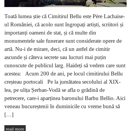
Toată lumea știe că Cimitirul Bellu este Père Lachaise-
ul României, că acolo sunt îngropați artiști, scriitori și
importanți oameni de stat, și că multe din
monumentele sale funerare sunt considerate opere de
artă. Nu-i de mirare, deci, că un astfel de cimitir
ascunde și câteva secrete sau lucruri mai puțin
cunoscute de publicul larg. Haideți să vedem care sunt
acestea: Acum 200 de ani, pe locul cimitirului Bellu
creșteau portocali Pe la jumătatea secolului al XIX-
lea, pe ulița Șerban-Vodă se afla o grădină de
petrecere, care-i aparținea baronului Barbu Bellio. Aici
veneau bucureștenii în duminicile cu vreme bună să
[…]
read more