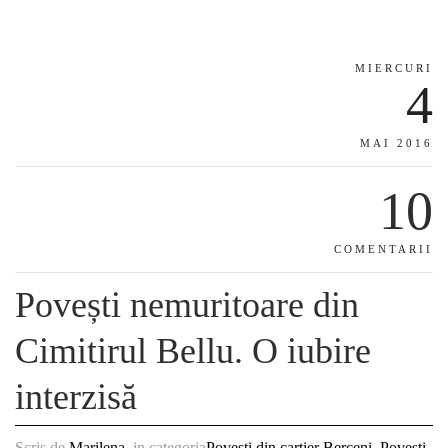
MIERCURI
4
MAI 2016
10
COMENTARII
Povești nemuritoare din
Cimitirul Bellu. O iubire
interzisă
Scris de
Marilena
, in categoria
Povești din cartier Berceni
,
Povesti