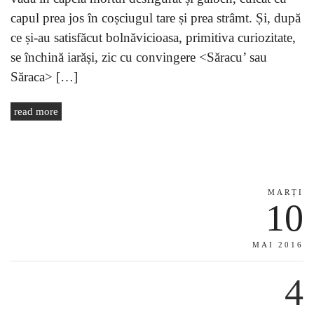
capul prea jos în coșciugul tare și prea strâmt. Și, după
ce și-au satisfăcut bolnăvicioasa, primitiva curiozitate,
se închină iarăși, zic cu convingere <Săracu’ sau
Săraca> […]
read more
MARȚI
10
MAI 2016
4