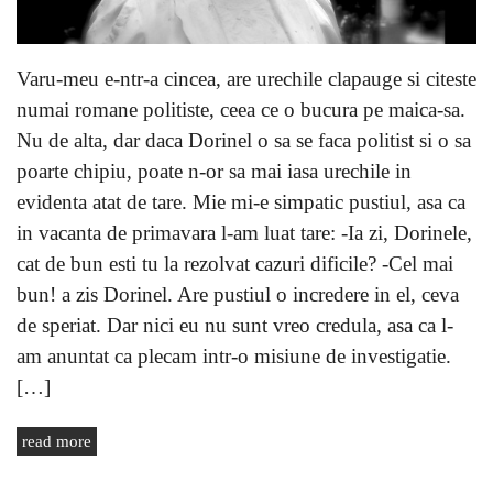
Varu-meu e-ntr-a cincea, are urechile clapauge si citeste
numai romane politiste, ceea ce o bucura pe maica-sa.
Nu de alta, dar daca Dorinel o sa se faca politist si o sa
poarte chipiu, poate n-or sa mai iasa urechile in
evidenta atat de tare. Mie mi-e simpatic pustiul, asa ca
in vacanta de primavara l-am luat tare: -Ia zi, Dorinele,
cat de bun esti tu la rezolvat cazuri dificile? -Cel mai
bun! a zis Dorinel. Are pustiul o incredere in el, ceva
de speriat. Dar nici eu nu sunt vreo credula, asa ca l-
am anuntat ca plecam intr-o misiune de investigatie.
[…]
read more