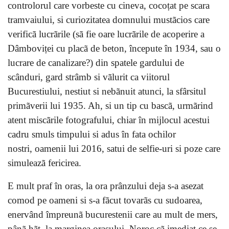
controlorul care vorbeste cu cineva, cocoțat pe scara
tramvaiului, si curiozitatea domnului mustãcios care
verificã lucrãrile (sã fie oare lucrãrile de acoperire a
Dâmboviței cu placã de beton, începute în 1934, sau o
lucrare de canalizare?) din spatele gardului de
scânduri, gard strâmb si vãlurit ca viitorul
Bucurestiului, nestiut si nebãnuit atunci, la sfârsitul
primãverii lui 1935. Ah, si un tip cu bascã, urmãrind
atent miscãrile fotografului, chiar în mijlocul acestui
cadru smuls timpului si adus în fata ochilor
nostri, oamenii lui 2016, satui de selfie-uri si poze care
simuleazã fericirea.
E mult praf în oras, la ora prânzului deja s-a asezat
comod pe oameni si s-a fãcut tovarãs cu sudoarea,
enervând împreunã bucurestenii care au mult de mers,
pânã hãt, la marginea orasului. Noroc cã imediat ce se