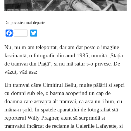
Du povestea mai departe...
Facebook
Twitter
Nu, nu m-am teleportat, dar am dat peste o imagine
fascinantã, o fotografie din anul 1935, numitã „Stația
de tramvai din Piațã”, si nu mã satur s-o privesc. De
vãzut, vãd asa:
Un tramvai cãtre Cimitirul Bellu, multe pãlãrii si sepci
cu domni sub ele, o basma acoperind un cap de
doamnã care asteaptã alt tramvai, cã ãsta nu-i bun, cu
mâna-n șold. In spatele aparatului de fotografiat stã
reporterul Willy Pragher, atent sã surprindã si
tramvaiul încãrcat de reclame la Galeriile Lafayette, si