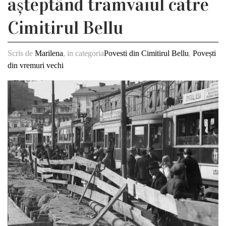
așteptând tramvaiul cãtre
Cimitirul Bellu
Scris de
Marilena
, in categoria
Povesti din Cimitirul Bellu
,
Povești
din vremuri vechi