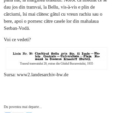
dau jos din tramvai, la Bellu, vis-à-vis e plin de
cârciumi, îsi mai clãtesc gâtul cu vreun rachiu sau o
bere, apoi o pornesc cãtre casele lor din mahalaua
Serban-Vodã.
Voi ce vedeti?
Traseul tramvaiului 20, extras din Ghidul Bucurestiului, 1935
Sursa: www2.landesarchiv-bw.de
Du povestea mai departe...