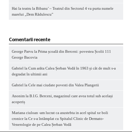
Hai la teatru la Bibanu’ – Teatrul din Sectorul 4 va purta numele
marelui „Dem Rădulescu”
Comentarii recente
George Parvu
la
Prima școală din Berceni: povestea Școlii 111
George Bacovia
Gabriel
la
Cum arăta Calea Șerban Vodă în 1963 și cât de mult s-a
degradat în ultimii ani
Gabriel
la
Cele mai ciudate povesti din Valea Plangerii
Anonim
la
B.I.G. Berceni, magazinul care avea totul sub același
acoperiș
Mariana ciuloan -am lucrat ca asustebta in acel spital xe boli
cronice
la
Ce s-a întâmplat cu Spitalul Clinic de Dermato-
Venerologie de pe Calea Șerban Vodă