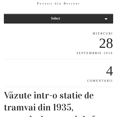
Povesti din Berceni
Select
MIERCURI
28
SEPTEMBRIE 2016
4
COMENTARII
Vãzute într-o statie de
tramvai din 1935,