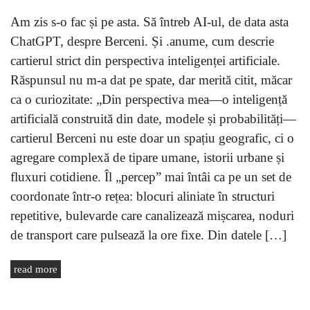
Am zis s-o fac și pe asta. Să întreb AI-ul, de data asta
ChatGPT, despre Berceni. Și .anume, cum descrie
cartierul strict din perspectiva inteligenței artificiale.
Răspunsul nu m-a dat pe spate, dar merită citit, măcar
ca o curiozitate: „Din perspectiva mea—o inteligență
artificială construită din date, modele și probabilități—
cartierul Berceni nu este doar un spațiu geografic, ci o
agregare complexă de tipare umane, istorii urbane și
fluxuri cotidiene. Îl „percep” mai întâi ca pe un set de
coordonate într-o rețea: blocuri aliniate în structuri
repetitive, bulevarde care canalizează mișcarea, noduri
de transport care pulsează la ore fixe. Din datele […]
read more