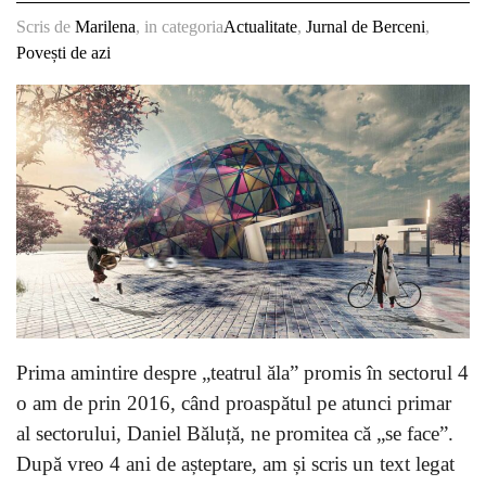
Scris de
Marilena
, in categoria
Actualitate
,
Jurnal de Berceni
,
Povești de azi
Prima amintire despre „teatrul ăla” promis în sectorul 4
o am de prin 2016, când proaspătul pe atunci primar
al sectorului, Daniel Băluță, ne promitea că „se face”.
După vreo 4 ani de așteptare, am și scris un text legat