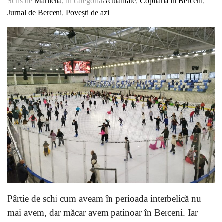
Scris de
Marilena
, in categoria
Actualitate
,
Copilaria in Berceni
,
Jurnal de Berceni
,
Povești de azi
Pârtie de schi cum aveam în perioada interbelică nu
mai avem, dar măcar avem patinoar în Berceni. Iar