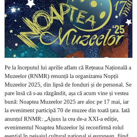
Pe la începutul lui aprilie aflam că Rețeaua Națională a
Muzeelor (RNMR) renunță la organizarea Nopții
Muzeelor 2025, din lipsă de fonduri și de personal. Se
pare însă că s-au răzgândit, așa că acum vine și vestea
bună: Noaptea Muzeelor 2025 are aloc pe 17 mai, iar
la eveniment participă 70 de muzee din toată țara. Iată
anunțul RNMR: „Ajuns la cea de-a XXI-a ediție,
evenimentul Noaptea Muzeelor își reconfirmă rolul
esențial în peisajul cultural național și european, fiind