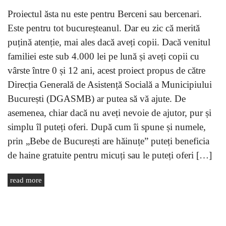
Proiectul ăsta nu este pentru Berceni sau bercenari.
Este pentru tot bucureșteanul. Dar eu zic că merită
puțină atenție, mai ales dacă aveți copii. Dacă venitul
familiei este sub 4.000 lei pe lună și aveți copii cu
vârste între 0 și 12 ani, acest proiect propus de către
Direcția Generală de Asistență Socială a Municipiului
București (DGASMB) ar putea să vă ajute. De
asemenea, chiar dacă nu aveți nevoie de ajutor, pur și
simplu îl puteți oferi. După cum îi spune și numele,
prin „Bebe de București are hăinuțe” puteți beneficia
de haine gratuite pentru micuți sau le puteți oferi […]
read more