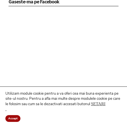
Gaseste-ma pe Facebook
Utilizam module cookie pentru a va oferi cea mai buna experienta pe
site-ul nostru.
Pentru a
afla mai multe despre modulele cookie pe care
le folosim sau cum sa le dezactivati accesati butonul
SETARI
Povești recente
Accept
Ce crede ChatGPT despre Berceni