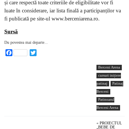
și care respectă toate criteriile de eligibilitate vor fi
luate în considerare, iar lista finală a participanților va
fi publicată pe site-ul www.berceniarena.ro.
Sursă
Du povestea mai departe...
Facebook
Twitter
Berceni Arena
cursuri inițiere
patinaj
Patinaj
Berceni
Patinoarul
Berceni Arena
«
PROIECTUL
„BEBE DE