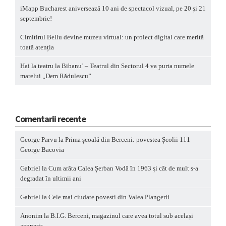
iMapp Bucharest aniversează 10 ani de spectacol vizual, pe 20 și 21
septembrie!
Cimitirul Bellu devine muzeu virtual: un proiect digital care merită
toată atenția
Hai la teatru la Bibanu’ – Teatrul din Sectorul 4 va purta numele
marelui „Dem Rădulescu”
Comentarii recente
George Parvu
la
Prima școală din Berceni: povestea Școlii 111
George Bacovia
Gabriel
la
Cum arăta Calea Șerban Vodă în 1963 și cât de mult s-a
degradat în ultimii ani
Gabriel
la
Cele mai ciudate povesti din Valea Plangerii
Anonim
la
B.I.G. Berceni, magazinul care avea totul sub același
acoperiș