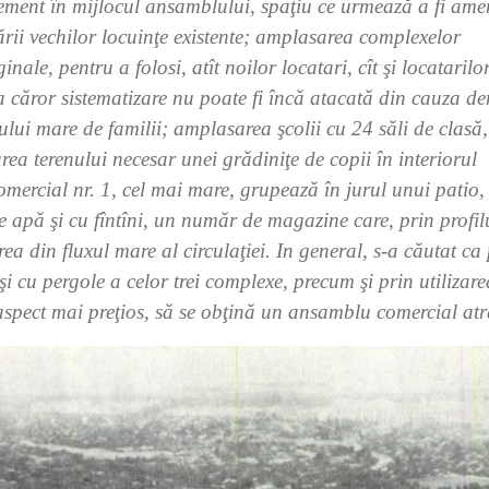
ement în mijlocul ansamblului, spaţiu ce urmează a fi ame
ării vechilor locuinţe existente; amplasarea complexelor
nale, pentru a folosi, atît noilor locatari, cît şi locatarilo
 a căror sistematizare nu poate fi încă atacată din cauza den
lui mare de familii; amplasarea şcolii cu 24 săli de clasă,
area terenului necesar unei grădiniţe de copii în interiorul
ercial nr. 1, cel mai mare, grupează în jurul unui patio,
 apă şi cu fîntîni, un număr de magazine care, prin profilu
ea din fluxul mare al circulaţiei. In general, s-a căutat ca
i cu pergole a celor trei complexe, precum şi prin utilizar
 aspect mai preţios, să se obţină un ansamblu comercial atr