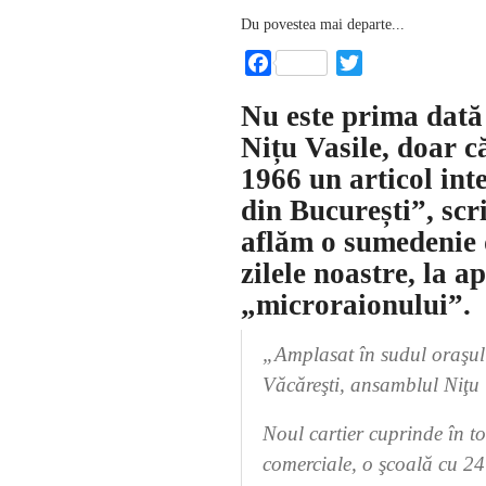
Du povestea mai departe...
Facebook
Twitter
Nu este prima dată
Nițu Vasile, doar c
1966 un articol int
din București”, scr
aflăm o sumedenie d
zilele noastre, la 
„microraionului”.
„Amplasat în sudul oraşului
Văcăreşti, ansamblul Niţu 
Noul cartier cuprinde în to
comerciale, o şcoală cu 24 