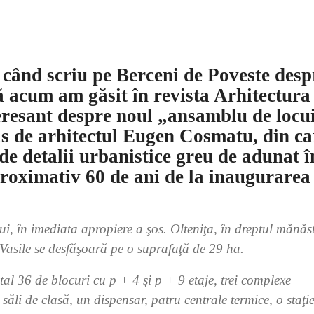
 când scriu pe Berceni de Poveste desp
ă acum am găsit în revista Arhitectura
eresant despre noul „ansamblu de locu
is de arhitectul Eugen Cosmatu, din ca
e detalii urbanistice greu de adunat î
aproximativ 60 de ani de la inaugurarea
, în imediata apropiere a şos. Olteniţa, în dreptul mănăst
Vasile se desfăşoară pe o suprafaţă de 29 ha.
tal 36 de blocuri cu p + 4 şi p + 9 etaje, trei complexe
săli de clasă, un dispensar, patru centrale termice, o staţi