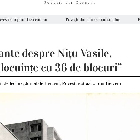
Povesti din Berceni
vești din jurul Berceniului
Povești din anii comunismului
P
ante despre Nițu Vasile,
locuințe cu 36 de blocuri”
l de lectura
,
Jurnal de Berceni
,
Povestile strazilor din Berceni