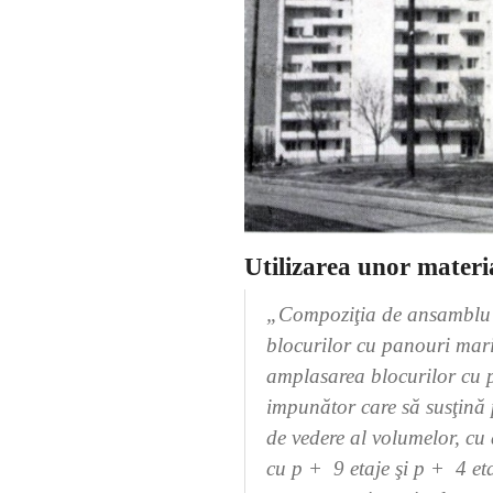
Utilizarea unor materia
„Compoziţia de ansamblu a 
blocurilor cu panouri mari p
amplasarea blocurilor cu p
impunător care să susţină 
de vedere al volumelor, cu 
cu p + 9 etaje şi p + 4 eta