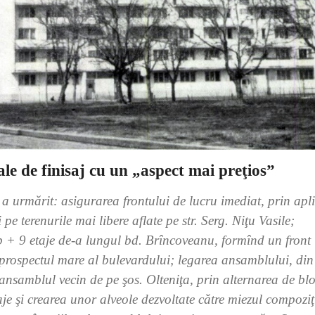
le de finisaj cu un „aspect mai preţios”
urmărit: asigurarea frontului de lucru imediat, prin apl
e terenurile mai libere aflate pe str. Serg. Niţu Vasile;
 + 9 etaje de-a lungul bd. Brîncoveanu, formînd un front
prospectul mare al bulevardului; legarea ansamblului, din
ansamblul vecin de pe şos. Olteniţa, prin alternarea de bl
je şi crearea unor alveole dezvoltate către miezul compoziţ