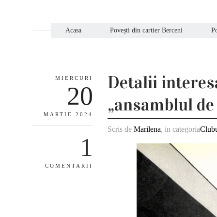
Acasa
Povești din cartier Berceni
Po
Detalii interes
MIERCURI
20
„ansamblul de 
MARTIE 2024
Scris de
Marilena
, in categoria
Clubu
1
COMENTARII