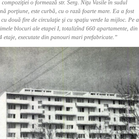
compoziţiei o formează str. Serg. Niţu Vasile în sudul
nă porţiune, este curbă, cu o rază foarte mare. Ea a fost
cu două fire de circulaţie şi cu spaţiu verde la mijloc. Pe 
rimele blocuri ale etapei I, totalizînd 660 apartamente, din
4 etaje, executate din panouri mari prefabricate.”