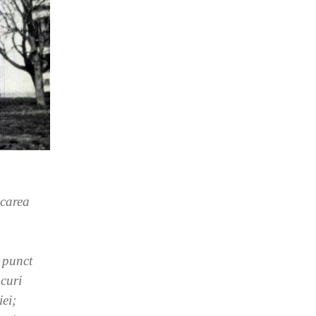
icarea
 punct
ocuri
iei;