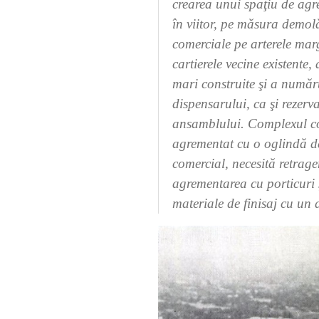
crearea unui spaţiu de agr
în viitor, pe măsura demol
comerciale pe arterele margi
cartierele vecine existente,
mari construite şi a număru
dispensarului, ca şi rezerv
ansamblului. Complexul com
agrementat cu o oglindă de
comercial, necesită retrager
agrementarea cu porticuri ş
materiale de finisaj cu un