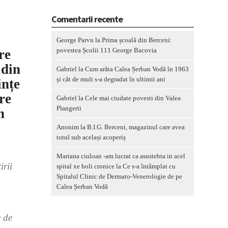
Comentarii recente
George Parvu
la
Prima școală din Berceni:
povestea Școlii 111 George Bacovia
re
 din
Gabriel
la
Cum arăta Calea Șerban Vodă în 1963
și cât de mult s-a degradat în ultimii ani
ințe
re
Gabriel
la
Cele mai ciudate povesti din Valea
Plangerii
n
Anonim
la
B.I.G. Berceni, magazinul care avea
totul sub același acoperiș
Mariana ciuloan -am lucrat ca asustebta in acel
irii
spital xe boli cronice
la
Ce s-a întâmplat cu
Spitalul Clinic de Dermato-Venerologie de pe
Calea Șerban Vodă
e de