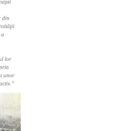
najat
r din
sităţii
 a
l lor
 prin
ea unor
activ.”