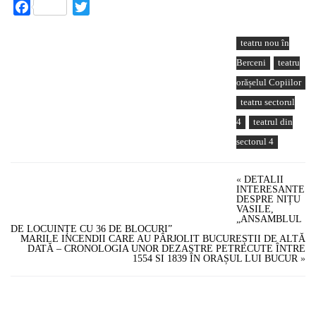
Facebook
Twitter
teatru nou în
Berceni
teatru
orășelul Copiilor
teatru sectorul
4
teatrul din
sectorul 4
«
DETALII
INTERESANTE
DESPRE NIȚU
VASILE,
„ANSAMBLUL
DE LOCUINȚE CU 36 DE BLOCURI”
MARILE INCENDII CARE AU PÂRJOLIT BUCUREȘTII DE ALTĂ
DATĂ – CRONOLOGIA UNOR DEZASTRE PETRECUTE ÎNTRE
1554 SI 1839 ÎN ORAȘUL LUI BUCUR
»