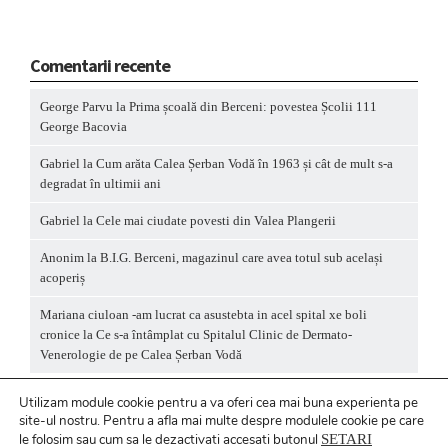
Comentarii recente
George Parvu
la
Prima școală din Berceni: povestea Școlii 111
George Bacovia
Gabriel
la
Cum arăta Calea Șerban Vodă în 1963 și cât de mult s-a
degradat în ultimii ani
Gabriel
la
Cele mai ciudate povesti din Valea Plangerii
Anonim
la
B.I.G. Berceni, magazinul care avea totul sub același
acoperiș
Mariana ciuloan -am lucrat ca asustebta in acel spital xe boli
cronice
la
Ce s-a întâmplat cu Spitalul Clinic de Dermato-
Venerologie de pe Calea Șerban Vodă
Utilizam module cookie pentru a va oferi cea mai buna experienta pe
site-ul nostru.
Pentru a
afla mai multe despre modulele cookie pe care
le folosim sau cum sa le dezactivati accesati butonul
SETARI