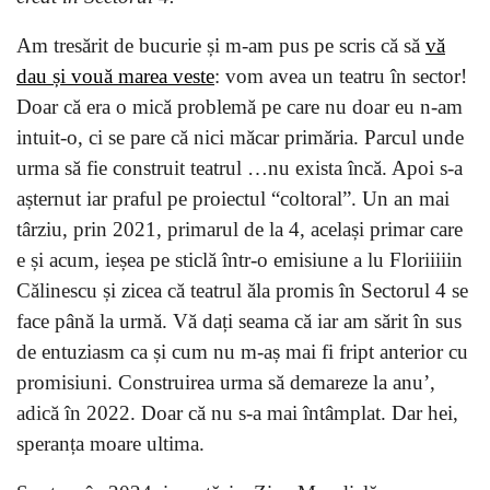
Am tresărit de bucurie și m-am pus pe scris că să
vă
dau și vouă marea veste
: vom avea un teatru în sector!
Doar că era o mică problemă pe care nu doar eu n-am
intuit-o, ci se pare că nici măcar primăria. Parcul unde
urma să fie construit teatrul …nu exista încă. Apoi s-a
așternut iar praful pe proiectul “coltoral”. Un an mai
târziu, prin 2021, primarul de la 4, același primar care
e și acum, ieșea pe sticlă într-o emisiune a lu Floriiiiin
Călinescu și zicea că teatrul ăla promis în Sectorul 4 se
face până la urmă. Vă dați seama că iar am sărit în sus
de entuziasm ca și cum nu m-aș mai fi fript anterior cu
promisiuni. Construirea urma să demareze la anu’,
adică în 2022. Doar că nu s-a mai întâmplat. Dar hei,
speranța moare ultima.