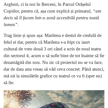
Arghezi, ci la noi în Berceni, în Parcul Orășelul
Copiilor, pentru că, așa cum explică și primarul,
“am
decis să îl facem într-o zonă accesibilă pentru toată
lumea”
.
Trag linie și spun așa: Marilena e destul de credulă de
felul ei dar, pentru că Marilena s-a fript cu iaurt
cultural de vreo două 3 ori când a scris de noul teatru
din sectorul 4, acum o să sufle bine de tot înainte să fie
dezamăgită din nou. Nu zic că proiectul nu se va face,
dar de data asta vreau să văd ceva concret. Până atunci,
mă uit la simulările grafice cu teatrul ce va fi (sper eu)
să fie: