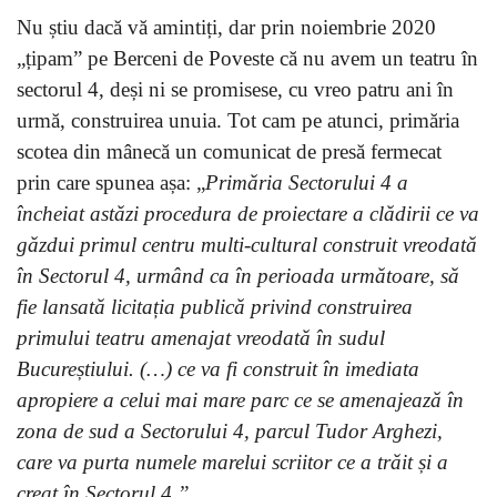
Nu știu dacă vă amintiți, dar prin noiembrie 2020
„țipam” pe Berceni de Poveste că nu avem un teatru în
sectorul 4, deși ni se promisese, cu vreo patru ani în
urmă, construirea unuia. Tot cam pe atunci, primăria
scotea din mânecă un comunicat de presă fermecat
prin care spunea așa: „
Primăria Sectorului 4 a
încheiat astăzi procedura de proiectare a clădirii ce va
găzdui primul centru multi-cultural construit vreodată
în Sectorul 4, urmând ca în perioada următoare, să
fie lansată licitația publică privind construirea
primului teatru amenajat vreodată în sudul
Bucureștiului. (…) ce va fi construit în imediata
apropiere a celui mai mare parc ce se amenajează în
zona de sud a Sectorului 4, parcul Tudor Arghezi,
care va purta numele marelui scriitor ce a trăit și a
creat în Sectorul 4.”