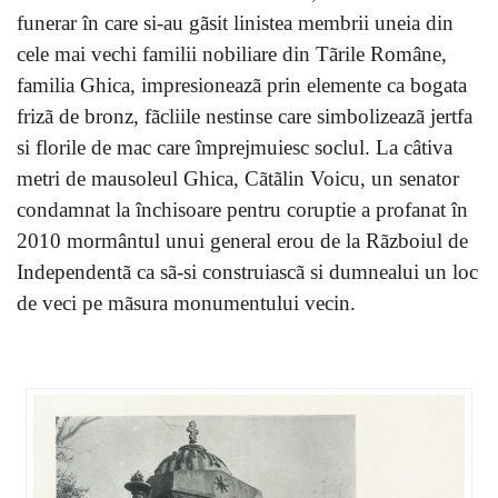
funerar în care si-au gãsit linistea membrii uneia din
cele mai vechi familii nobiliare din Tãrile Române,
familia Ghica, impresioneazã prin elemente ca bogata
frizã de bronz, fãcliile nestinse care simbolizeazã jertfa
si florile de mac care împrejmuiesc soclul. La câtiva
metri de mausoleul Ghica, Cãtãlin Voicu, un senator
condamnat la închisoare pentru coruptie a profanat în
2010 mormântul unui general erou de la Rãzboiul de
Independentã ca sã-si construiascã si dumnealui un loc
de veci pe mãsura monumentului vecin.