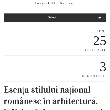
Povesti din Berceni
Select
LUNI
25
IULIE 2016
3
COMENTARII
Esența stilului național
românesc în arhitecturã,