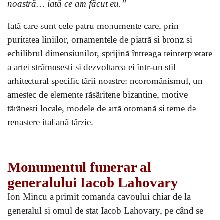
noastră… iată ce am făcut eu.”
Iatã care sunt cele patru monumente care, prin
puritatea liniilor, ornamentele de piatrã si bronz si
echilibrul dimensiunilor, sprijinã întreaga reinterpretare
a artei strãmosesti si dezvoltarea ei într-un stil
arhitectural specific tãrii noastre: neoromânismul, un
amestec de elemente rãsãritene bizantine, motive
tãrãnesti locale, modele de artã otomanã si teme de
renastere italianã târzie.
Monumentul funerar al
generalului Iacob Lahovary
Ion Mincu a primit comanda cavoului chiar de la
generalul si omul de stat Iacob Lahovary, pe când se