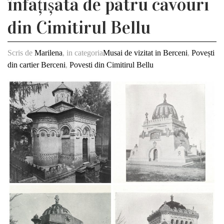
înfãțișatã de patru cavouri
din Cimitirul Bellu
Scris de
Marilena
, in categoria
Musai de vizitat in Berceni
,
Povești
din cartier Berceni
,
Povesti din Cimitirul Bellu