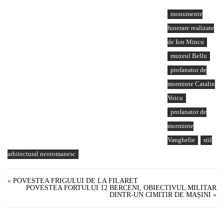
monumente
funerare realizate
de Ion Mincu
muzeul Bellu
profanator de
morminte Catalin
Voicu
profanator de
morminte
Vanghelie
stil
arhitectural neoromanesc
«
POVESTEA FRIGULUI DE LA FILARET
POVESTEA FORTULUI 12 BERCENI, OBIECTIVUL MILITAR
DINTR-UN CIMITIR DE MAȘINI
»