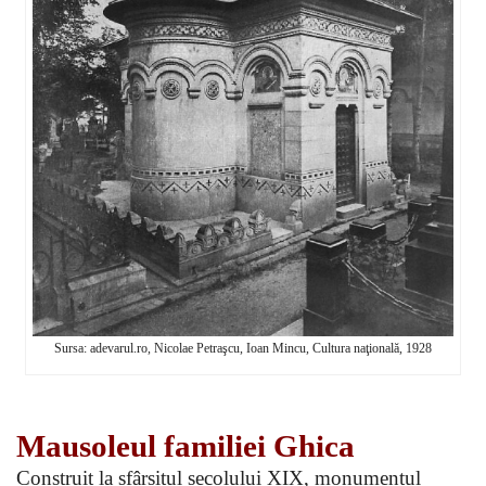
Sursa: adevarul.ro, Nicolae Petraşcu, Ioan Mincu, Cultura naţională, 1928
Mausoleul familiei Ghica
Construit la sfârsitul secolului XIX, monumentul