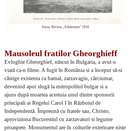
Sursa: Revista „Arhitectura” 1916
Mausoleul fratilor Gheorghieff
Evloghie Gheorghief, nãscut în Bulgaria, a avut o
viatã ca-n filme. A fugit în România si a început sã-si
câstige existenta ca hamal, zarzavagiu, cârciumar,
devenind apoi slugã la mitropolitul bulgar si a
ajuns dupã moartea acestuia unul dintre sponsorii
principali ai Regelui Carol I în Rãzboiul de
Independentã. Împreunã cu fratele sau, Christo,
aproviziona Bucurestiul cu zarzavaturi si legume
proaspete. Monumentul are în colturile exterioare niste