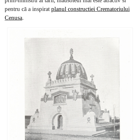
prim-ministru al tãrii, mausoleul mai este atractiv si
pentru cã a inspirat
planul constructiei Crematoriului
Cenusa
.