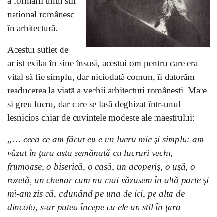
a formãrii unui stil
national românesc
în arhitecturã.
Acestui suflet de
artist exilat în sine însusi, acestui om pentru care era
vital sã fie simplu, dar niciodatã comun, îi datorãm
readucerea la viatã a vechii arhitecturi românesti. Mare
si greu lucru, dar care se lasã deghizat într-unul
lesnicios chiar de cuvintele modeste ale maestrului:
„… ceea ce am făcut eu e un lucru mic şi simplu: am
văzut în ţara asta semănată cu lucruri vechi,
frumoase, o biserică, o casă, un acoperiş, o uşă, o
rozetă, un chenar cum nu mai văzusem în altă parte şi
mi-am zis că, adunând pe una de ici, pe alta de
dincolo, s-ar putea începe cu ele un stil în ţara