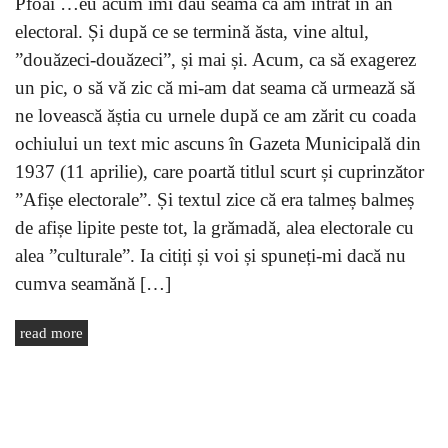
Pfoai …eu acum îmi dau seama că am intrat în an
electoral. Și după ce se termină ăsta, vine altul,
”douăzeci-douăzeci”, și mai și. Acum, ca să exagerez
un pic, o să vă zic că mi-am dat seama că urmează să
ne lovească ăștia cu urnele după ce am zărit cu coada
ochiului un text mic ascuns în Gazeta Municipală din
1937 (11 aprilie), care poartă titlul scurt și cuprinzător
”Afișe electorale”. Și textul zice că era talmeș balmeș
de afișe lipite peste tot, la grămadă, alea electorale cu
alea ”culturale”. Ia citiți și voi și spuneți-mi dacă nu
cumva seamănă […]
read more