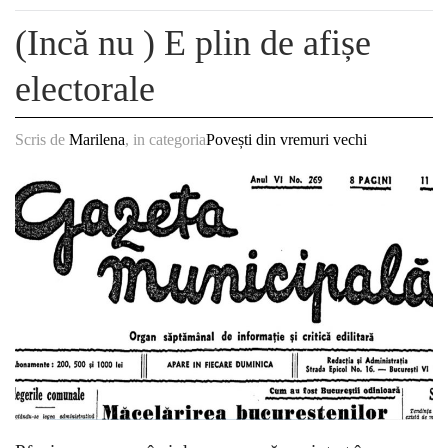
(Incă nu ) E plin de afișe
electorale
Scris de
Marilena
, in categoria
Povești din vremuri vechi