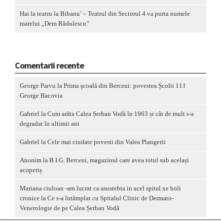
Hai la teatru la Bibanu’ – Teatrul din Sectorul 4 va purta numele
marelui „Dem Rădulescu”
Comentarii recente
George Parvu
la
Prima școală din Berceni: povestea Școlii 111
George Bacovia
Gabriel
la
Cum arăta Calea Șerban Vodă în 1963 și cât de mult s-a
degradat în ultimii ani
Gabriel
la
Cele mai ciudate povesti din Valea Plangerii
Anonim
la
B.I.G. Berceni, magazinul care avea totul sub același
acoperiș
Mariana ciuloan -am lucrat ca asustebta in acel spital xe boli
cronice
la
Ce s-a întâmplat cu Spitalul Clinic de Dermato-
Venerologie de pe Calea Șerban Vodă