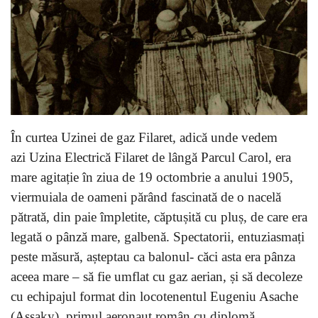
În curtea Uzinei de gaz Filaret, adică unde vedem
azi Uzina Electrică Filaret de lângă Parcul Carol, era
mare agitație în ziua de 19 octombrie a anului 1905,
viermuiala de oameni părând fascinată de o nacelă
pătrată, din paie împletite, căptușită cu pluș, de care era
legată o pânză mare, galbenă. Spectatorii, entuziasmați
peste măsură, așteptau ca balonul- căci asta era pânza
aceea mare – să fie umflat cu gaz aerian, și să decoleze
cu echipajul format din locotenentul Eugeniu Asache
(Assaky), primul aeronaut român cu diplomă,