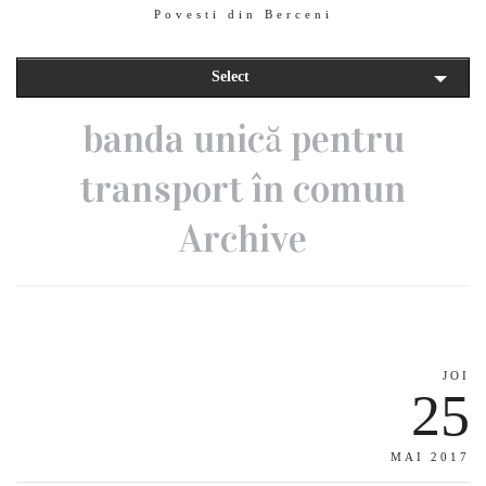
Povesti din Berceni
Select
banda unică pentru
transport în comun
Archive
JOI
25
MAI 2017