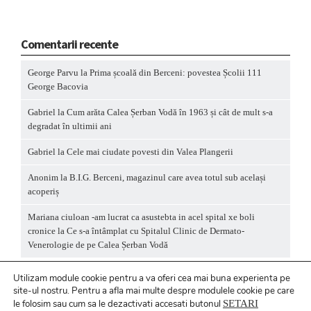
Comentarii recente
George Parvu
la
Prima școală din Berceni: povestea Școlii 111
George Bacovia
Gabriel
la
Cum arăta Calea Șerban Vodă în 1963 și cât de mult s-a
degradat în ultimii ani
Gabriel
la
Cele mai ciudate povesti din Valea Plangerii
Anonim
la
B.I.G. Berceni, magazinul care avea totul sub același
acoperiș
Mariana ciuloan -am lucrat ca asustebta in acel spital xe boli
cronice
la
Ce s-a întâmplat cu Spitalul Clinic de Dermato-
Venerologie de pe Calea Șerban Vodă
Utilizam module cookie pentru a va oferi cea mai buna experienta pe
site-ul nostru.
Pentru a
afla mai multe despre modulele cookie pe care
le folosim sau cum sa le dezactivati accesati butonul
SETARI