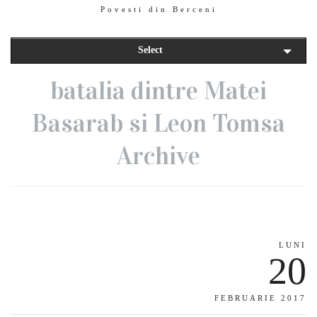
Povesti din Berceni
Select
batalia dintre Matei
Basarab si Leon Tomsa
Archive
LUNI
20
FEBRUARIE 2017