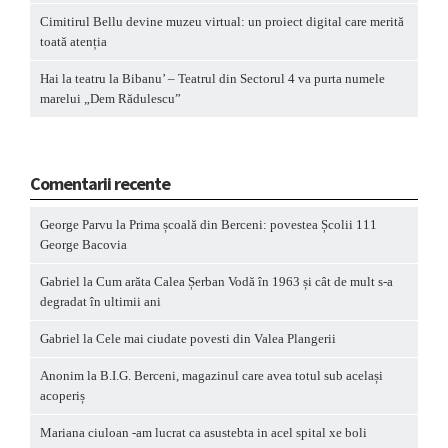
Cimitirul Bellu devine muzeu virtual: un proiect digital care merită
toată atenția
Hai la teatru la Bibanu’ – Teatrul din Sectorul 4 va purta numele
marelui „Dem Rădulescu”
Comentarii recente
George Parvu
la
Prima școală din Berceni: povestea Școlii 111
George Bacovia
Gabriel
la
Cum arăta Calea Șerban Vodă în 1963 și cât de mult s-a
degradat în ultimii ani
Gabriel
la
Cele mai ciudate povesti din Valea Plangerii
Anonim
la
B.I.G. Berceni, magazinul care avea totul sub același
acoperiș
Mariana ciuloan -am lucrat ca asustebta in acel spital xe boli