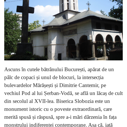
Ascuns în cutele bătrânului București, apărat de un
pâlc de copaci și unul de blocuri, la intersecția
bulevardelor Mărășești și Dimitrie Cantemir, pe
vechiul Pod al lui Șerban-Vodă, se află un lăcaș de cult
din secolul al XVII-lea. Biserica Slobozia este un
monument istoric cu o poveste extraordinară, care
merită spusă și răspusă, spre a-i mări dârzenia în fața
monstrului indiferenței contemporane. Așa că, iată