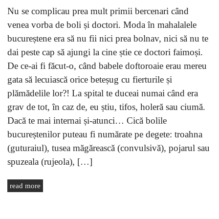
Nu se complicau prea mult primii bercenari când
venea vorba de boli și doctori. Moda în mahalalele
bucureștene era să nu fii nici prea bolnav, nici să nu te
dai peste cap să ajungi la cine știe ce doctori faimoși.
De ce-ai fi făcut-o, când babele doftoroaie erau mereu
gata să lecuiască orice beteșug cu fierturile și
plămădelile lor?! La spital te duceai numai când era
grav de tot, în caz de, eu știu, tifos, holeră sau ciumă.
Dacă te mai internai și-atunci… Cică bolile
bucureștenilor puteau fi numărate pe degete: troahna
(guturaiul), tusea măgărească (convulsivă), pojarul sau
spuzeala (rujeola), […]
read more