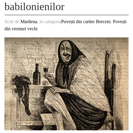
babilonienilor
Scris de
Marilena
, in categoria
Povești din cartier Berceni
,
Povești
din vremuri vechi