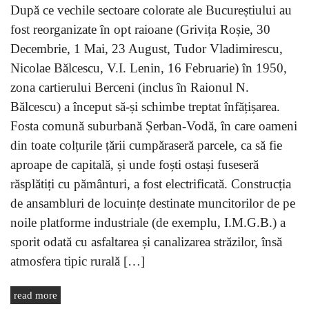
După ce vechile sectoare colorate ale Bucureștiului au
fost reorganizate în opt raioane (Grivița Roșie, 30
Decembrie, 1 Mai, 23 August, Tudor Vladimirescu,
Nicolae Bălcescu, V.I. Lenin, 16 Februarie) în 1950,
zona cartierului Berceni (inclus în Raionul N.
Bălcescu) a început să-și schimbe treptat înfățișarea.
Fosta comună suburbană Șerban-Vodă, în care oameni
din toate colțurile țării cumpăraseră parcele, ca să fie
aproape de capitală, și unde foști ostași fuseseră
răsplătiți cu pământuri, a fost electrificată. Construcția
de ansambluri de locuințe destinate muncitorilor de pe
noile platforme industriale (de exemplu, I.M.G.B.) a
sporit odată cu asfaltarea și canalizarea străzilor, însă
atmosfera tipic rurală […]
read more