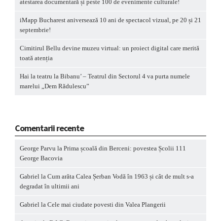
atestarea documentară și peste 100 de evenimente culturale!
iMapp Bucharest aniversează 10 ani de spectacol vizual, pe 20 și 21
septembrie!
Cimitirul Bellu devine muzeu virtual: un proiect digital care merită
toată atenția
Hai la teatru la Bibanu’ – Teatrul din Sectorul 4 va purta numele
marelui „Dem Rădulescu”
Comentarii recente
George Parvu
la
Prima școală din Berceni: povestea Școlii 111
George Bacovia
Gabriel
la
Cum arăta Calea Șerban Vodă în 1963 și cât de mult s-a
degradat în ultimii ani
Gabriel
la
Cele mai ciudate povesti din Valea Plangerii