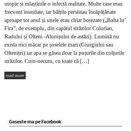
utopie și mlaștinile o infectă realitate. Multe case erau
frecvent inundate, iar bălțile persistau încăpățânate
aproape tot anul și unele erau chiar botezate („Balta lu’
Fira”, de exemplu, din capătul străzilor Colorian,
Radului și Olteni -Alunișului de astăzi). Lumină nu
exista nici măcar pe șoselele mari (Giurgiului sau
Olteniței) iar apa se găsea doar la puțurile din colțurile
străzilor. Cum-necum, cu toate că […]
read more
Gaseste-ma pe Facebook