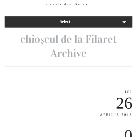
Povesti din Berceni
Select
chioșcul de la Filaret
Archive
JOI
26
APRILIE 2018
0