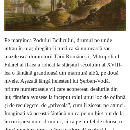
Pe marginea Podului Beilicului, drumul pe unde
intrau în oraș dregătorii turci ca să numească sau
mazilească domnitorii Țării Românești, Mitropolitul
Filaret al II-lea a ridicat la sfârșitul secolului al XVIII-
lea o fântână grandioasă din marmură albă, pe două
nivele. Așezată lângă heleșteul lui Șerban-Vodă,
printre numeroasele vii care acopereau dealurile din
jur, fântâna avusese la început rolul unui loc de odihnă
și de reculegere, de „priveală”, cum îi ziceau pe-atunci.
Imaginați-vă această fântână nu ca pe un biet puț de la
încrucișarea unor drumuri, ci ca pe un fel de chioșc cu
două niveluri, prin a cărui pardoseală scobită […]