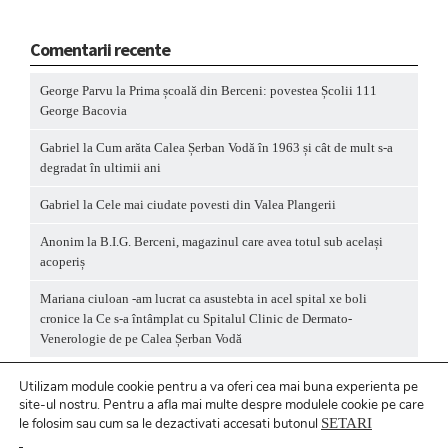
Comentarii recente
George Parvu
la
Prima școală din Berceni: povestea Școlii 111
George Bacovia
Gabriel
la
Cum arăta Calea Șerban Vodă în 1963 și cât de mult s-a
degradat în ultimii ani
Gabriel
la
Cele mai ciudate povesti din Valea Plangerii
Anonim
la
B.I.G. Berceni, magazinul care avea totul sub același
acoperiș
Mariana ciuloan -am lucrat ca asustebta in acel spital xe boli
cronice
la
Ce s-a întâmplat cu Spitalul Clinic de Dermato-
Venerologie de pe Calea Șerban Vodă
Utilizam module cookie pentru a va oferi cea mai buna experienta pe
site-ul nostru.
Pentru a
afla mai multe despre modulele cookie pe care
le folosim sau cum sa le dezactivati accesati butonul
SETARI
Politică privind fișierele cookies
/ Politică de