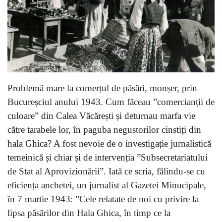
Problemă mare la comerțul de păsări, monșer, prin
Bucureșciul anului 1943. Cum făceau ”comercianții de
culoare” din Calea Văcărești și deturnau marfa vie
către tarabele lor, în paguba negustorilor cinstiți din
hala Ghica? A fost nevoie de o investigație jurnalistică
temeinică și chiar și de intervenția ”Subsecretariatului
de Stat al Aprovizionării”. Iată ce scria, fălindu-se cu
eficiența anchetei, un jurnalist al Gazetei Minucipale,
în 7 martie 1943: ”Cele relatate de noi cu privire la
lipsa păsărilor din Hala Ghica, în timp ce la