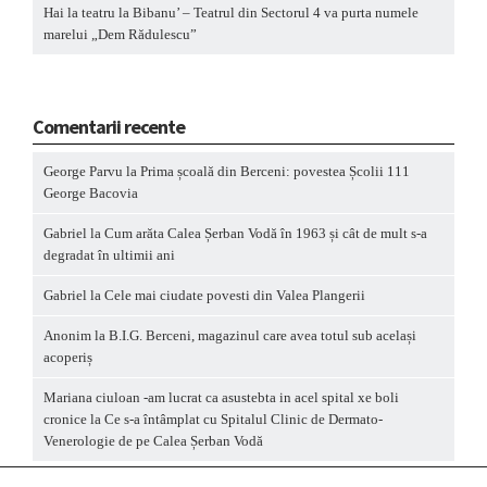
Hai la teatru la Bibanu’ – Teatrul din Sectorul 4 va purta numele
marelui „Dem Rădulescu”
Comentarii recente
George Parvu
la
Prima școală din Berceni: povestea Școlii 111
George Bacovia
Gabriel
la
Cum arăta Calea Șerban Vodă în 1963 și cât de mult s-a
degradat în ultimii ani
Gabriel
la
Cele mai ciudate povesti din Valea Plangerii
Anonim
la
B.I.G. Berceni, magazinul care avea totul sub același
acoperiș
Mariana ciuloan -am lucrat ca asustebta in acel spital xe boli
cronice
la
Ce s-a întâmplat cu Spitalul Clinic de Dermato-
Venerologie de pe Calea Șerban Vodă