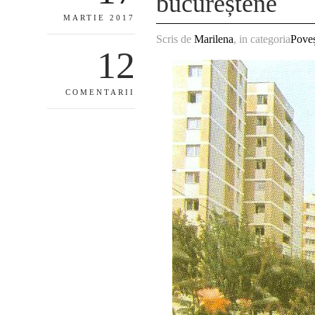
bucureștene
MARTIE 2017
Scris de
Marilena
, in categoria
Poveș
12
COMENTARII