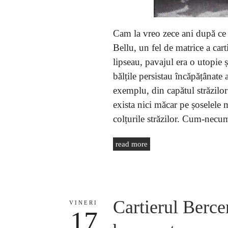
Cam la vreo zece ani după ce f
Bellu, un fel de matrice a cart
lipseau, pavajul era o utopie ș
bălțile persistau încăpățânate 
exemplu, din capătul străzilo
exista nici măcar pe șoselele m
colțurile străzilor. Cum-necu
read more
Cartierul Berce
VINERI
17