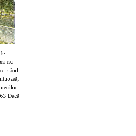
 de
eni nu
are, când
ultuoasã,
amenilor
1963 Dacã