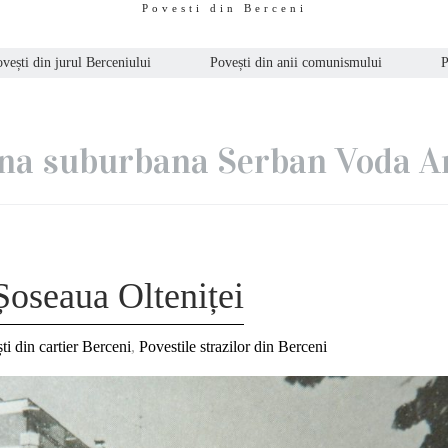
Povesti din Berceni
vești din jurul Berceniului
Povești din anii comunismului
P
a suburbana Serban Voda A
Șoseaua Olteniței
ti din cartier Berceni
,
Povestile strazilor din Berceni