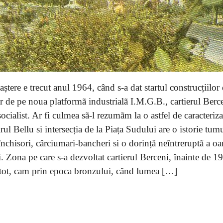
aștere e trecut anul 1964, când s-a dat startul construcțiilor
or de pe noua platformã industrialã I.M.G.B., cartierul Berc
ocialist. Ar fi culmea sã-l rezumãm la o astfel de caracteriz
ul Bellu si intersecția de la Piața Sudului are o istorie tum
închisori, cârciumari-bancheri si o dorință neîntreruptã a o
. Zona pe care s-a dezvoltat cartierul Berceni, înainte de 
 tot, cam prin epoca bronzului, când lumea […]