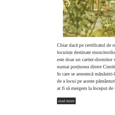
Chiar dacã pe certificatul de n
locuințe destinate muncitoril
este doar un cartier-dormitor s
numai porțiunea dintre Cimitir
în care se amestecã mãnãstiri-
de a locui pe aceste pãmânturi
ar fi să mergem la început de
read more