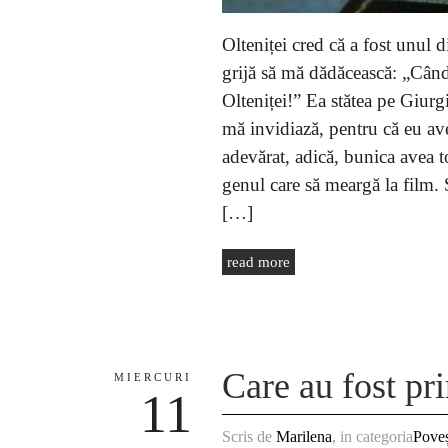
Olteniței cred că a fost unul 
grijă să mă dădăcească: „Când t
Olteniței!” Ea stătea pe Giurg
mă invidiază, pentru că eu av
adevărat, adică, bunica avea t
genul care să meargă la film. 
[…]
read more
Care au fost pr
MIERCURI
11
Scris de
Marilena
, in categoria
Poveș