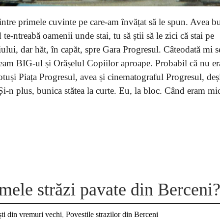
dintre primele cuvinte pe care-am învățat să le spun. Avea 
e-ntreabă oamenii unde stai, tu să știi să le zici că stai pe
iului, dar hăt, în capăt, spre Gara Progresul. Câteodată mi s
eam BIG-ul și Orășelul Copiilor aproape. Probabil că nu er
otuși Piața Progresul, avea și cinematograful Progresul, deș
Și-n plus, bunica stătea la curte. Eu, la bloc. Când eram mi
imele străzi pavate din Berceni
ti din vremuri vechi
,
Povestile strazilor din Berceni