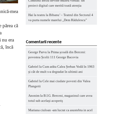
Cimitirul Bellu devine muzeu virtual: un
proiect digital care merită toată atenția
bunică-mea
Hai la teatru la Bibanu’ – Teatrul din Sectorul 4
va purta numele marelui „Dem Rădulescu”
e părea că
a
i nu era
Comentarii recente
că, încă
George Parvu
la
Prima școală din Berceni:
povestea Școlii 111 George Bacovia
Gabriel
la
Cum arăta Calea Șerban Vodă în 1963
și cât de mult s-a degradat în ultimii ani
Gabriel
la
Cele mai ciudate povesti din Valea
Plangerii
?
Anonim
la
B.I.G. Berceni, magazinul care avea
totul sub același acoperiș
Mariana ciuloan -am lucrat ca asustebta in acel