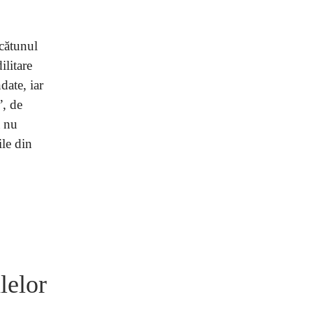
 cătunul
ilitare
date, iar
”, de
ă nu
ile din
lelor