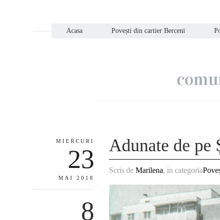
Acasa
Povești din cartier Berceni
Po
comun
Adunate de pe 
MIERCURI
23
Scris de
Marilena
, in categoria
Poveș
MAI 2018
8