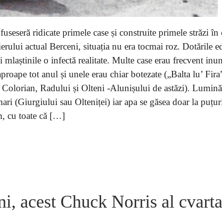
useseră ridicate primele case și construite primele străzi în
ierului actual Berceni, situația nu era tocmai roz. Dotările ed
i mlaștinile o infectă realitate. Multe case erau frecvent inun
aproape tot anul și unele erau chiar botezate („Balta lu’ Fira
r Colorian, Radului și Olteni -Alunișului de astăzi). Lumin
ari (Giurgiului sau Olteniței) iar apa se găsea doar la puțur
m, cu toate că […]
ni, acest Chuck Norris al cvarta