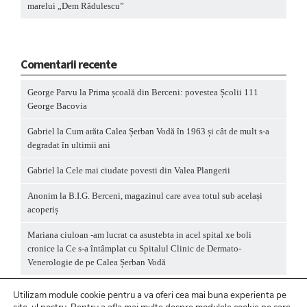
marelui „Dem Rădulescu”
Comentarii recente
George Parvu
la
Prima școală din Berceni: povestea Școlii 111
George Bacovia
Gabriel
la
Cum arăta Calea Șerban Vodă în 1963 și cât de mult s-a
degradat în ultimii ani
Gabriel
la
Cele mai ciudate povesti din Valea Plangerii
Anonim
la
B.I.G. Berceni, magazinul care avea totul sub același
acoperiș
Mariana ciuloan -am lucrat ca asustebta in acel spital xe boli
cronice
la
Ce s-a întâmplat cu Spitalul Clinic de Dermato-
Venerologie de pe Calea Șerban Vodă
Utilizam module cookie pentru a va oferi cea mai buna experienta pe