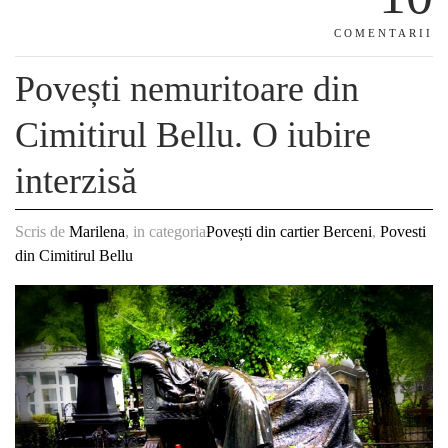
COMENTARII
Povești nemuritoare din
Cimitirul Bellu. O iubire
interzisă
Scris de
Marilena
, in categoria
Povești din cartier Berceni
,
Povesti
din Cimitirul Bellu