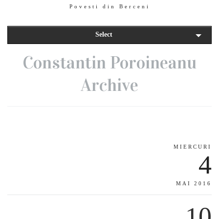
Povesti din Berceni
Select
Constantin Poroineanu
Archive
MIERCURI
4
MAI 2016
10