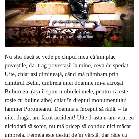
Nu stiu dacă se vede pe chipul meu că îmi plac
poveștile, dar trag povestașii la mine, ceva de speriat.
Uite, chiar azi dimineață, când mă plimbam prin
cimitirul Bellu, umbrela unei doamne mi-a acroșat
Buburuza (așa îi spun umbrelei mele, pentru că este
roșie cu buline albe) chiar în dreptul monumentului
familiei Poroineanu. Doamna a început să râdă. – Ia
uite, dragă, am făcut accident! Uite d-asta n-am vrut eu
niciodată să șofez, nu mă pricep să conduc nici măcar
umbrela. Femeia este destul de în vârstă, dar râde cu