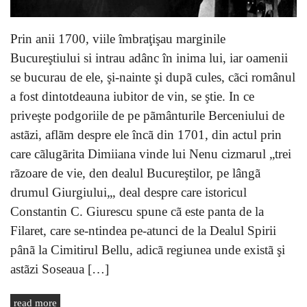
Prin anii 1700, viile îmbraţişau marginile
Bucureştiului si intrau adânc în inima lui, iar oamenii
se bucurau de ele, şi-nainte şi dupã cules, cãci românul
a fost dintotdeauna iubitor de vin, se ştie. In ce
priveşte podgoriile de pe pãmânturile Berceniului de
astãzi, aflãm despre ele încã din 1701, din actul prin
care cãlugãrita Dimiiana vinde lui Nenu cizmarul „trei
rãzoare de vie, den dealul Bucureştilor, pe lângã
drumul Giurgiului„, deal despre care istoricul
Constantin C. Giurescu spune cã este panta de la
Filaret, care se-ntindea pe-atunci de la Dealul Spirii
pânã la Cimitirul Bellu, adicã regiunea unde existã şi
astãzi Soseaua […]
read more