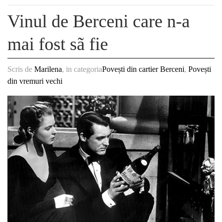
Vinul de Berceni care n-a
mai fost sã fie
Scris de
Marilena
, in categoria
Povești din cartier Berceni
,
Povești
din vremuri vechi