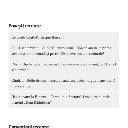
Povești recente
Ce crede ChatGPT despre Berceni
20-21 septembrie – Zilele Bucureștiului – 566 de ani de la prima
atestarea documentară și peste 100 de evenimente culturale!
iMapp Bucharest aniversează 10 ani de spectacol vizual, pe 20 și 21
septembrie!
Cimitirul Bellu devine muzeu virtual: un proiect digital care merită
toată atenția
Hai la teatru la Bibanu’ – Teatrul din Sectorul 4 va purta numele
marelui „Dem Rădulescu”
Comentarii recente