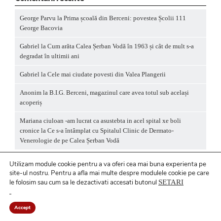
George Parvu
la
Prima școală din Berceni: povestea Școlii 111
George Bacovia
Gabriel
la
Cum arăta Calea Șerban Vodă în 1963 și cât de mult s-a
degradat în ultimii ani
Gabriel
la
Cele mai ciudate povesti din Valea Plangerii
Anonim
la
B.I.G. Berceni, magazinul care avea totul sub același
acoperiș
Mariana ciuloan -am lucrat ca asustebta in acel spital xe boli
cronice
la
Ce s-a întâmplat cu Spitalul Clinic de Dermato-
Venerologie de pe Calea Șerban Vodă
Utilizam module cookie pentru a va oferi cea mai buna experienta pe
site-ul nostru.
Pentru a
afla mai multe despre modulele cookie pe care
le folosim sau cum sa le dezactivati accesati butonul
SETARI
Politică privind fișierele cookies
/ Politică de
confidențialitate
Accept