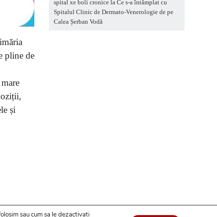
spital xe boli cronice
la
Ce s-a întâmplat cu
Spitalul Clinic de Dermato-Venerologie de pe
Calea Șerban Vodă
rimăria
e pline de
i mare
ziții,
le și
folosim sau cum sa le dezactivati