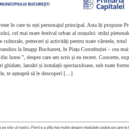
este în care tu ești personajul principal. Asta îți propune P
ului, cel mai mare festival urban al orașului: străzi pietonal
culturale, petreceri și activități pentru toate vârstele, totul
randios la Imapp Bucharest, în Piața Constituției – cea ma
in lume.”, despre care am scris și eu recent. Concerte, expo
ruri ghidate, lansări și instalații spectaculoase, sub toate forme
ile, te așteaptă să le descoperi […]
 pe site-ul nostru.
Pentru a
afla mai multe despre modulele cookie pe care le 