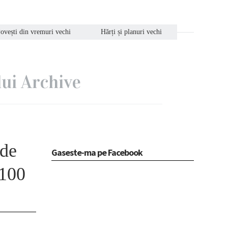
ovești din vremuri vechi
Hărți și planuri vechi
lui Archive
 de
Gaseste-ma pe Facebook
 100