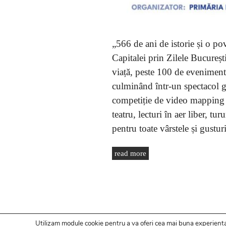
„566 de ani de istorie și o pov
Capitalei prin Zilele București
viață, peste 100 de evenimente 
culminând într-un spectacol g
competiție de video mapping d
teatru, lecturi în aer liber, tu
pentru toate vârstele și gustur
read more
Utilizam module cookie pentru a va oferi cea mai buna experienta