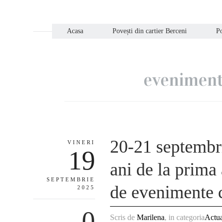
Acasa
Povești din cartier Berceni
Po
evenimente
20-21 septembri
VINERI
19
ani de la prima
SEPTEMBRIE
de evenimente c
2025
0
Scris de
Marilena
, in categoria
Actua