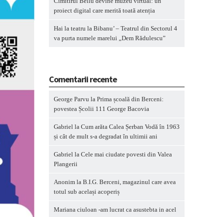
Cimitirul Bellu devine muzeu virtual: un
proiect digital care merită toată atenția
Hai la teatru la Bibanu’ – Teatrul din Sectorul 4
va purta numele marelui „Dem Rădulescu”
Comentarii recente
George Parvu
la
Prima școală din Berceni:
povestea Școlii 111 George Bacovia
Gabriel
la
Cum arăta Calea Șerban Vodă în 1963
și cât de mult s-a degradat în ultimii ani
Gabriel
la
Cele mai ciudate povesti din Valea
Plangerii
Anonim
la
B.I.G. Berceni, magazinul care avea
totul sub același acoperiș
Mariana ciuloan -am lucrat ca asustebta in acel