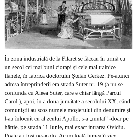
În zona industrială de la Filaret se făceau în urmă cu
un secol cei mai buni ciorapi și cele mai trainice
flanele, în fabrica doctorului Ștefan Cerkez. Pe-atunci
adresa întreprinderii era strada Suter nr. 19 (a nu se
confunda cu Aleea Suter, care e chiar lângă Parcul
Carol ), apoi, în a doua jumătate a secolului XX, când
comuniștii au scos numele moșierului din denumire și
l-au înlocuit cu al zeului Apollo, s-a „mutat” -doar pe
hârtie, pe strada 11 Iunie, mai exact intrarea Ovidiu.
Poate ați fost pe-acolo. Acum toată lumea îi zice