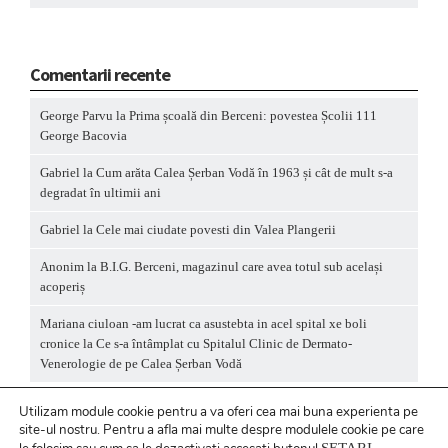
Comentarii recente
George Parvu
la
Prima școală din Berceni: povestea Școlii 111
George Bacovia
Gabriel
la
Cum arăta Calea Șerban Vodă în 1963 și cât de mult s-a
degradat în ultimii ani
Gabriel
la
Cele mai ciudate povesti din Valea Plangerii
Anonim
la
B.I.G. Berceni, magazinul care avea totul sub același
acoperiș
Mariana ciuloan -am lucrat ca asustebta in acel spital xe boli
cronice
la
Ce s-a întâmplat cu Spitalul Clinic de Dermato-
Venerologie de pe Calea Șerban Vodă
Utilizam module cookie pentru a va oferi cea mai buna experienta pe
site-ul nostru.
Pentru a
afla mai multe despre modulele cookie pe care