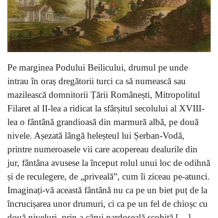
Pe marginea Podului Beilicului, drumul pe unde
intrau în oraș dregătorii turci ca să numească sau
mazilească domnitorii Țării Românești, Mitropolitul
Filaret al II-lea a ridicat la sfârșitul secolului al XVIII-
lea o fântână grandioasă din marmură albă, pe două
nivele. Așezată lângă heleșteul lui Șerban-Vodă,
printre numeroasele vii care acopereau dealurile din
jur, fântâna avusese la început rolul unui loc de odihnă
și de reculegere, de „priveală”, cum îi ziceau pe-atunci.
Imaginați-vă această fântână nu ca pe un biet puț de la
încrucișarea unor drumuri, ci ca pe un fel de chioșc cu
două niveluri, prin a cărui pardoseală scobită […]