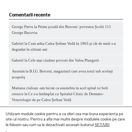
Comentarii recente
George Parvu
la
Prima școală din Berceni: povestea Școlii 111
George Bacovia
Gabriel
la
Cum arăta Calea Șerban Vodă în 1963 și cât de mult s-a
degradat în ultimii ani
Gabriel
la
Cele mai ciudate povesti din Valea Plangerii
Anonim
la
B.I.G. Berceni, magazinul care avea totul sub același
acoperiș
Mariana ciuloan -am lucrat ca asustebta in acel spital xe boli
cronice
la
Ce s-a întâmplat cu Spitalul Clinic de Dermato-
Venerologie de pe Calea Șerban Vodă
Utilizam module cookie pentru a va oferi cea mai buna experienta pe
site-ul nostru.
Pentru a
afla mai multe despre modulele cookie pe care
le folosim sau cum sa le dezactivati accesati butonul
SETARI
Politică privind fișierele cookies
/ Politică de