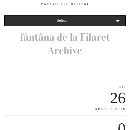
Povesti din Berceni
Select
fântâna de la Filaret
Archive
JOI
26
APRILIE 2018
0