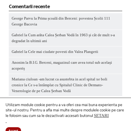
Comentarii recente
George Parvu
la
Prima școală din Berceni: povestea Școlii 111
George Bacovia
Gabriel
la
Cum arăta Calea Șerban Vodă în 1963 și cât de mult s-a
degradat în ultimii ani
Gabriel
la
Cele mai ciudate povesti din Valea Plangerii
Anonim
la
B.I.G. Berceni, magazinul care avea totul sub același
acoperiș
Mariana ciuloan -am lucrat ca asustebta in acel spital xe boli
cronice
la
Ce s-a întâmplat cu Spitalul Clinic de Dermato-
Venerologie de pe Calea Șerban Vodă
Utilizam module cookie pentru a va oferi cea mai buna experienta pe
site-ul nostru.
Pentru a
afla mai multe despre modulele cookie pe care
le folosim sau cum sa le dezactivati accesati butonul
SETARI
Politică privind fișierele cookies
/ Politică de
confidențialitate
Accept