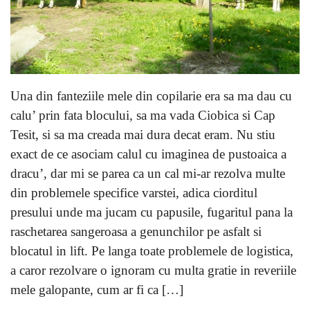
Una din fanteziile mele din copilarie era sa ma dau cu
calu’ prin fata blocului, sa ma vada Ciobica si Cap
Tesit, si sa ma creada mai dura decat eram. Nu stiu
exact de ce asociam calul cu imaginea de pustoaica a
dracu’, dar mi se parea ca un cal mi-ar rezolva multe
din problemele specifice varstei, adica ciorditul
presului unde ma jucam cu papusile, fugaritul pana la
raschetarea sangeroasa a genunchilor pe asfalt si
blocatul in lift. Pe langa toate problemele de logistica,
a caror rezolvare o ignoram cu multa gratie in reveriile
mele galopante, cum ar fi ca […]