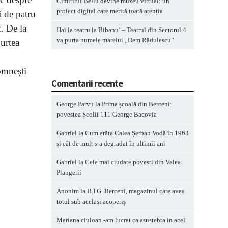
Cimitirul Bellu devine muzeu virtual: un
proiect digital care merită toată atenția
ă de patru
c. De la
Hai la teatru la Bibanu’ – Teatrul din Sectorul 4
va purta numele marelui „Dem Rădulescu”
Curtea
omnești
Comentarii recente
George Parvu
la
Prima școală din Berceni:
povestea Școlii 111 George Bacovia
Gabriel
la
Cum arăta Calea Șerban Vodă în 1963
și cât de mult s-a degradat în ultimii ani
Gabriel
la
Cele mai ciudate povesti din Valea
Plangerii
Anonim
la
B.I.G. Berceni, magazinul care avea
totul sub același acoperiș
Mariana ciuloan -am lucrat ca asustebta in acel