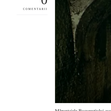
COMENTARII
Măruntaiele Bucureștiului asc