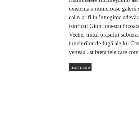
existența a numeroase galerii
cai n-ar fi în întregime adevăr
istoricul Gion Ionescu încoace
Veche, mitul orașului subteran
tunelurilor de fugă ale lui C
veneau „subteranele care com
read more