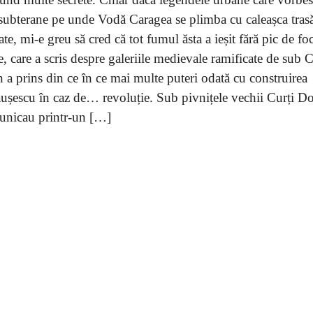
 subterane pe unde Vodă Caragea se plimba cu caleașca tras
ate, mi-e greu să cred că tot fumul ăsta a ieșit fără pic de fo
, care a scris despre galeriile medievale ramificate de sub 
 a prins din ce în ce mai multe puteri odată cu construirea
eaușescu în caz de… revoluție. Sub pivnițele vechii Curți D
unicau printr-un […]