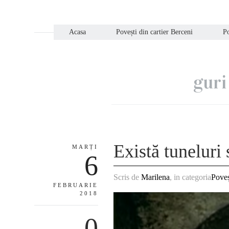
Acasa
Povești din cartier Berceni
Po
guri
Există tuneluri 
MARȚI
6
Scris de
Marilena
, in categoria
Poveș
FEBRUARIE
2018
0