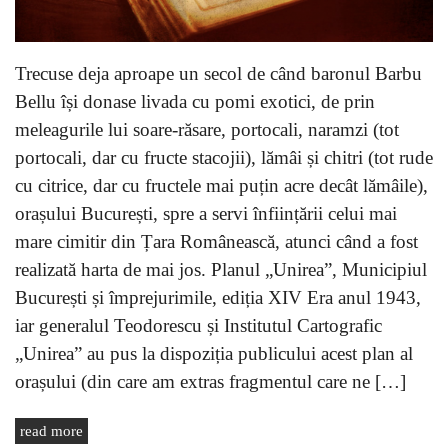
Trecuse deja aproape un secol de când baronul Barbu
Bellu își donase livada cu pomi exotici, de prin
meleagurile lui soare-răsare, portocali, naramzi (tot
portocali, dar cu fructe stacojii), lămâi și chitri (tot rude
cu citrice, dar cu fructele mai puțin acre decât lămâile),
orașului București, spre a servi înființării celui mai
mare cimitir din Țara Românească, atunci când a fost
realizată harta de mai jos. Planul „Unirea”, Municipiul
București și împrejurimile, ediția XIV Era anul 1943,
iar generalul Teodorescu și Institutul Cartografic
„Unirea” au pus la dispoziția publicului acest plan al
orașului (din care am extras fragmentul care ne […]
read more