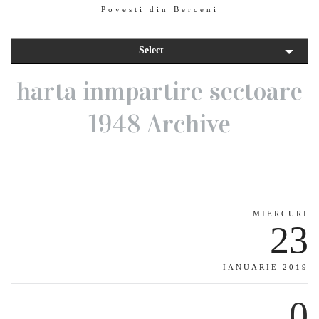
Povesti din Berceni
Select
harta inmpartire sectoare
1948 Archive
MIERCURI
23
IANUARIE 2019
0