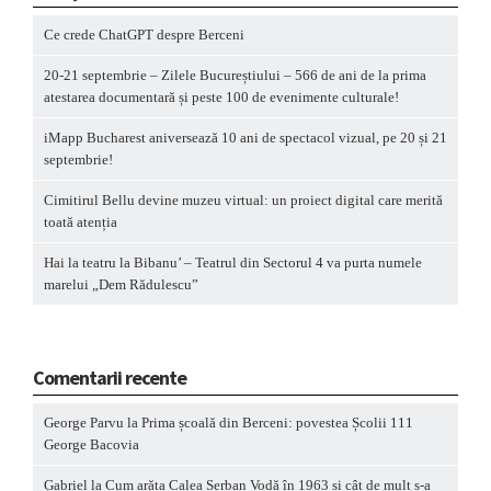
Ce crede ChatGPT despre Berceni
20-21 septembrie – Zilele Bucureștiului – 566 de ani de la prima
atestarea documentară și peste 100 de evenimente culturale!
iMapp Bucharest aniversează 10 ani de spectacol vizual, pe 20 și 21
septembrie!
Cimitirul Bellu devine muzeu virtual: un proiect digital care merită
toată atenția
Hai la teatru la Bibanu’ – Teatrul din Sectorul 4 va purta numele
marelui „Dem Rădulescu”
Comentarii recente
George Parvu
la
Prima școală din Berceni: povestea Școlii 111
George Bacovia
Gabriel
la
Cum arăta Calea Șerban Vodă în 1963 și cât de mult s-a