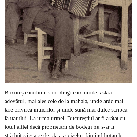
Bucureșteanului îi sunt dragi cârciumile, ăsta-i
adevărul, mai ales cele de la mahala, unde arde mai
tare privirea muierilor și unde sună mai dulce scripca
lăutarului. La urma urmei, Bucureștiul ar fi arătat cu
totul altfel dacă proprietarii de bodegi nu s-ar fi
străduit să scape de plata accizelor, lărgind hotarele