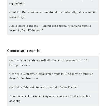
septembrie!
Cimitirul Bellu devine muzeu virtual: un proiect digital care merită
toată atenția
Hai la teatru la Bibanu’ – Teatrul din Sectorul 4 va purta numele
marelui „Dem Rădulescu”
Comentarii recente
George Parvu
la
Prima școală din Berceni: povestea Școlii 111
George Bacovia
Gabriel
la
Cum arăta Calea Șerban Vodă în 1963 și cât de mult s-a
degradat în ultimii ani
Gabriel
la
Cele mai ciudate povesti din Valea Plangerii
Anonim
la
B.I.G. Berceni, magazinul care avea totul sub același
acoperiș