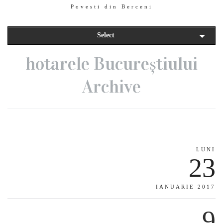
Povesti din Berceni
Select
hotarele Bucureștiului
Archive
LUNI
23
IANUARIE 2017
9