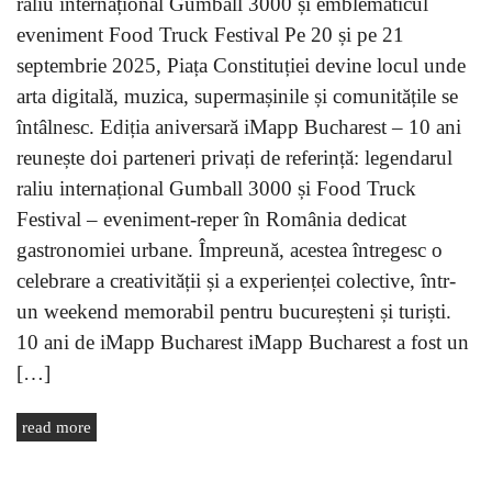
raliu internațional Gumball 3000 și emblematicul
eveniment Food Truck Festival Pe 20 și pe 21
septembrie 2025, Piața Constituției devine locul unde
arta digitală, muzica, supermașinile și comunitățile se
întâlnesc. Ediția aniversară iMapp Bucharest – 10 ani
reunește doi parteneri privați de referință: legendarul
raliu internațional Gumball 3000 și Food Truck
Festival – eveniment-reper în România dedicat
gastronomiei urbane. Împreună, acestea întregesc o
celebrare a creativității și a experienței colective, într-
un weekend memorabil pentru bucureșteni și turiști.
10 ani de iMapp Bucharest iMapp Bucharest a fost un
[…]
read more