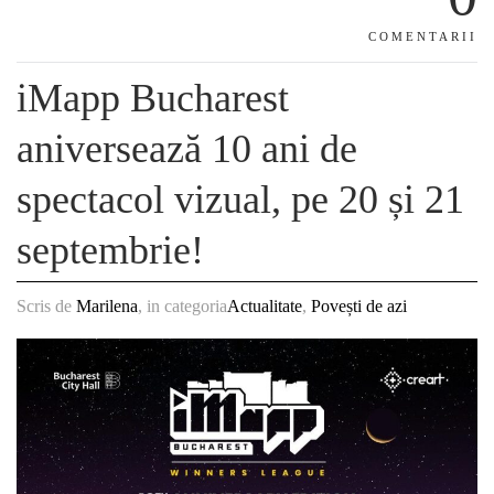
COMENTARII
iMapp Bucharest
aniversează 10 ani de
spectacol vizual, pe 20 și 21
septembrie!
Scris de
Marilena
, in categoria
Actualitate
,
Povești de azi