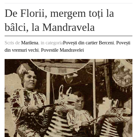
De Florii, mergem toți la
bâlci, la Mandravela
Scris de
Marilena
, in categoria
Povești din cartier Berceni
,
Povești
din vremuri vechi
,
Povestile Mandravelei