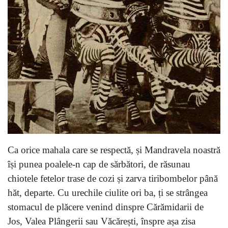
Ca orice mahala care se respectă, și Mandravela noastră
își punea poalele-n cap de sărbători, de răsunau
chiotele fetelor trase de cozi și zarva tiribombelor până
hăt, departe. Cu urechile ciulite ori ba, ți se strângea
stomacul de plăcere venind dinspre Cărămidarii de
Jos, Valea Plângerii sau Văcărești, înspre așa zisa