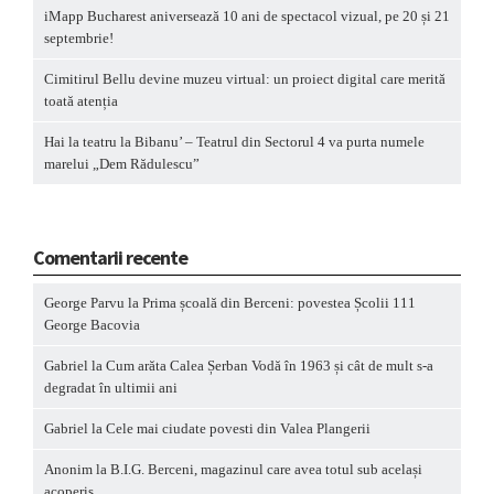
iMapp Bucharest aniversează 10 ani de spectacol vizual, pe 20 și 21
septembrie!
Cimitirul Bellu devine muzeu virtual: un proiect digital care merită
toată atenția
Hai la teatru la Bibanu’ – Teatrul din Sectorul 4 va purta numele
marelui „Dem Rădulescu”
Comentarii recente
George Parvu
la
Prima școală din Berceni: povestea Școlii 111
George Bacovia
Gabriel
la
Cum arăta Calea Șerban Vodă în 1963 și cât de mult s-a
degradat în ultimii ani
Gabriel
la
Cele mai ciudate povesti din Valea Plangerii
Anonim
la
B.I.G. Berceni, magazinul care avea totul sub același
acoperiș