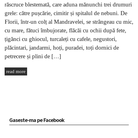
răscruce blestemată, care aduna mănunchi trei drumuri
grele: către pușcărie, cimitir și spitalul de nebuni. De
Florii, într-un colț al Mandravelei, se strângeau cu mic,
cu mare, fătuci îmbujorate, flăcăi cu ochii după fete,
țigănci cu ghiocul, turcaleți cu cafele, negustori,
plăcintari, jandarmi, hoți, puradei, toți dornici de
petrecere și plini de […]
read more
Gaseste-ma pe Facebook