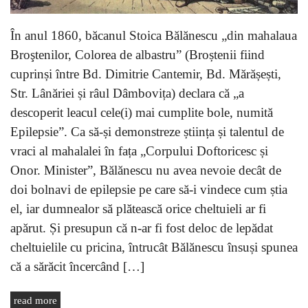
În anul 1860, băcanul Stoica Bălănescu „din mahalaua
Broştenilor, Colorea de albastru” (Broștenii fiind
cuprinși între Bd. Dimitrie Cantemir, Bd. Mărășești,
Str. Lânăriei și râul Dâmbovița) declara că „a
descoperit leacul cele(i) mai cumplite bole, numită
Epilepsie”. Ca să-și demonstreze știința și talentul de
vraci al mahalalei în fața „Corpului Doftoricesc și
Onor. Minister”, Bălănescu nu avea nevoie decât de
doi bolnavi de epilepsie pe care să-i vindece cum știa
el, iar dumnealor să plătească orice cheltuieli ar fi
apărut. Și presupun că n-ar fi fost deloc de lepădat
cheltuielile cu pricina, întrucât Bălănescu însuși spunea
că a sărăcit încercând […]
read more