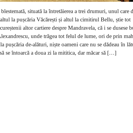
lestemată, situată la întretăierea a trei drumuri, unul care 
tul la pușcăria Văcărești și altul la cimitirul Bellu, știe tot
ucureștenii altor cartiere despre Mandravela, că i se dusese 
lexandrescu, unde trăgea tot felul de lume, ori de prin mah
 la pușcăria de-alături, niște oameni care nu se dădeau în lăt
 să se întoarcă a doua zi la mititica, dar măcar să […]