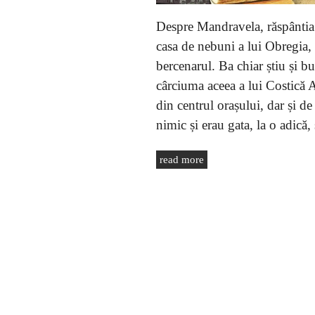
Despre Mandravela, răspântia b
casa de nebuni a lui Obregia, al
bercenarul. Ba chiar știu și b
cârciuma aceea a lui Costică A
din centrul orașului, dar și de
nimic și erau gata, la o adică,
read more