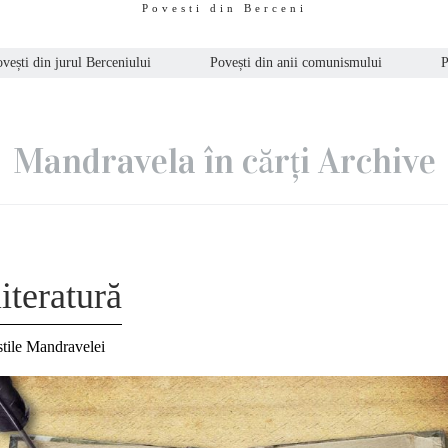
Povesti din Berceni
vești din jurul Berceniului
Povești din anii comunismului
P
Mandravela în cărți Archive
iteratură
tile Mandravelei