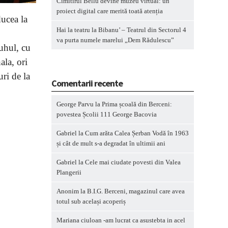
Cimitirul Bellu devine muzeu virtual: un
proiect digital care merită toată atenția
ducea la
Hai la teatru la Bibanu’ – Teatrul din Sectorul 4
va purta numele marelui „Dem Rădulescu”
buhul, cu
ala, ori
uri de la
Comentarii recente
George Parvu
la
Prima școală din Berceni:
povestea Școlii 111 George Bacovia
Gabriel
la
Cum arăta Calea Șerban Vodă în 1963
și cât de mult s-a degradat în ultimii ani
Gabriel
la
Cele mai ciudate povesti din Valea
Plangerii
Anonim
la
B.I.G. Berceni, magazinul care avea
totul sub același acoperiș
Mariana ciuloan -am lucrat ca asustebta in acel