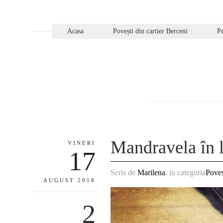
Acasa
Povești din cartier Berceni
Po
Mandravela în l
VINERI
17
Scris de
Marilena
, in categoria
Poves
AUGUST 2018
2