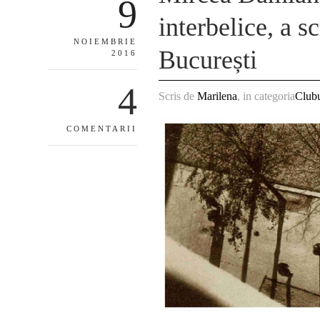
9
interbelice, a s
NOIEMBRIE
București
2016
4
Scris de
Marilena
, in categoria
Clubu
COMENTARII