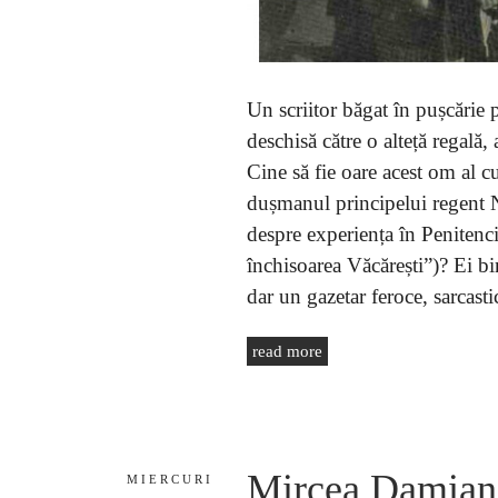
Un scriitor băgat în pușcărie 
deschisă către o alteță regală,
Cine să fie oare acest om al cu
dușmanul principelui regent Nic
despre experiența în Penitenci
închisoarea Văcărești”)? Ei bi
dar un gazetar feroce, sarcasti
read more
Mircea Damian, s
MIERCURI