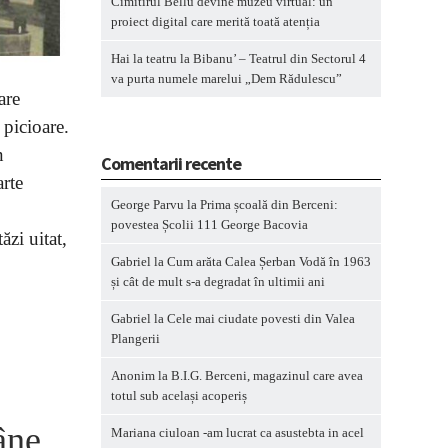
Cimitirul Bellu devine muzeu virtual: un
proiect digital care merită toată atenția
Hai la teatru la Bibanu’ – Teatrul din Sectorul 4
va purta numele marelui „Dem Rădulescu”
are
 picioare.
n
Comentarii recente
arte
George Parvu
la
Prima școală din Berceni:
povestea Școlii 111 George Bacovia
ăzi uitat,
Gabriel
la
Cum arăta Calea Șerban Vodă în 1963
și cât de mult s-a degradat în ultimii ani
Gabriel
la
Cele mai ciudate povesti din Valea
Plangerii
Anonim
la
B.I.G. Berceni, magazinul care avea
totul sub același acoperiș
âne
Mariana ciuloan -am lucrat ca asustebta in acel