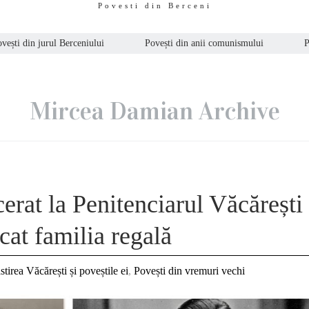
Povesti din Berceni
vești din jurul Berceniului
Povești din anii comunismului
P
Mircea Damian Archive
cerat la Penitenciarul Văcărești
icat familia regală
tirea Văcărești și poveștile ei
,
Povești din vremuri vechi