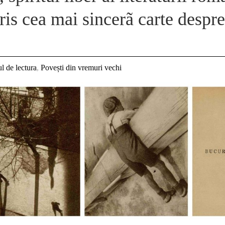
cris cea mai sincerã carte despr
l de lectura
,
Povești din vremuri vechi