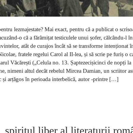
pentru lezmajestate? Mai exact, pentru că a publicat o scriso
 acuzând-o că a fărâmițat testiculele unui șofer, călcându-l în
vintelor, atât de curajos încât să se transforme intenționat î
olae, fratele regelui Carol al II-lea, și să scrie pe furiș o c
arul Văcărești („Celula no. 13. Șaptezecișicinci de nopți la
ne, nimeni altul decât rebelul Mircea Damian, un scriitor ast
c și arțăgos în perioada interbelică, autor -printre […]
piritul liber al literaturii rom