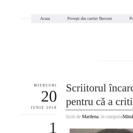
Acasa
Povești din cartier Berceni
Po
Scriitorul încar
MIERCURI
20
pentru că a crit
IUNIE 2018
Scris de
Marilena
, in categoria
Mănăs
1