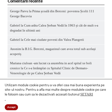
Comentarii recente
George Parvu
la
Prima școală din Berceni: povestea Școlii 111
George Bacovia
Gabriel
la
Cum arăta Calea Șerban Vodă în 1963 și cât de mult s-a
degradat în ultimii ani
Gabriel
la
Cele mai ciudate povesti din Valea Plangerii
Anonim
la
B.I.G. Berceni, magazinul care avea totul sub același
acoperiș
Mariana ciuloan -am lucrat ca asustebta in acel spital xe boli
cronice
la
Ce s-a întâmplat cu Spitalul Clinic de Dermato-
Venerologie de pe Calea Șerban Vodă
Utilizam module cookie pentru a va oferi cea mai buna experienta pe
site-ul nostru.
Pentru a
afla mai multe despre modulele cookie pe care
le folosim sau cum sa le dezactivati accesati butonul
SETARI
Politică privind fișierele cookies
/ Politică de
confidențialitate
Accept