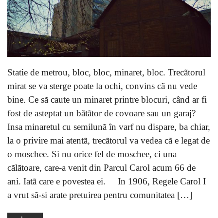
Statie de metrou, bloc, bloc, minaret, bloc. Trecãtorul
mirat se va sterge poate la ochi, convins cã nu vede
bine. Ce sã caute un minaret printre blocuri, când ar fi
fost de asteptat un bãtãtor de covoare sau un garaj?
Insa minaretul cu semilunã în varf nu dispare, ba chiar,
la o privire mai atentã, trecãtorul va vedea cã e legat de
o moschee. Si nu orice fel de moschee, ci una
cãlãtoare, care-a venit din Parcul Carol acum 66 de
ani. Iatã care e povestea ei. In 1906, Regele Carol I
a vrut sã-si arate pretuirea pentru comunitatea […]