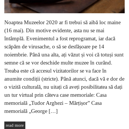
Noaptea Muzeelor 2020 ar fi trebui să aibă loc maine
(16 mai). Din motive evidente, asta nu se mai
întâmplă. Evenimentul a fost reprogramat, iar dacă
scăpăm de virusache, o să se desfășoare pe 14
noiembrie. Până una alta, ați văzut și voi că totuși sunt
semne că se vor deschide multe muzee în curând.
Treaba este că accesul vizitatorilor se va face în
anumite condiții (stricte). Până atunci, dacă vă e dor de
o vizită culturală, nu uitați că aveți posibilitatea să dați
un tur virtual prin câteva case memoriale: Casa
memorială „Tudor Arghezi – Mărțișor” Casa
memorială „George […]
read more