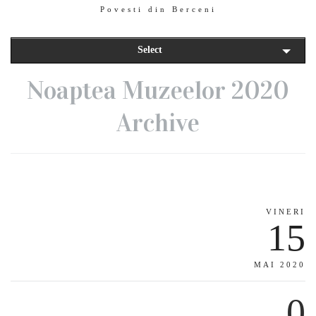
Povesti din Berceni
Select
Noaptea Muzeelor 2020
Archive
VINERI
15
MAI 2020
0