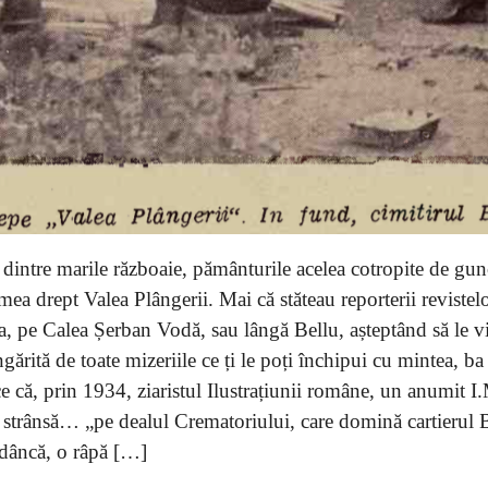
 dintre marile războaie, pământurile acelea cotropite de gun
umea drept Valea Plângerii. Mai că stăteau reporterii revistel
șa, pe Calea Șerban Vodă, sau lângă Bellu, așteptând să le v
ărită de toate mizeriile ce ți le poți închipui cu mintea, ba
ace că, prin 1934, ziaristul Ilustrațiunii române, un anumit I
 strânsă… „pe dealul Crematoriului, care domină cartierul B
adâncă, o râpă […]