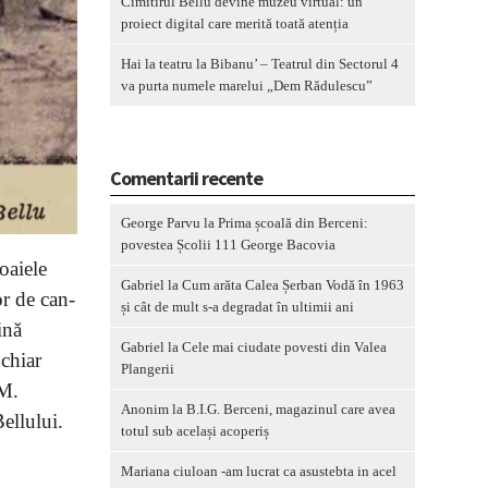
Cimitirul Bellu devine muzeu virtual: un
proiect digital care merită toată atenția
Hai la teatru la Bibanu’ – Teatrul din Sectorul 4
va purta numele marelui „Dem Rădulescu”
Comentarii recente
George Parvu
la
Prima școală din Berceni:
povestea Școlii 111 George Bacovia
oaiele
Gabriel
la
Cum arăta Calea Șerban Vodă în 1963
or de can-
și cât de mult s-a degradat în ultimii ani
ină
Gabriel
la
Cele mai ciudate povesti din Valea
 chiar
Plangerii
.M.
Anonim
la
B.I.G. Berceni, magazinul care avea
ellului.
totul sub același acoperiș
Mariana ciuloan -am lucrat ca asustebta in acel