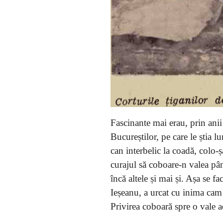
Fascinante mai erau, prin anii
Bucureștilor, pe care le știa l
can interbelic la coadă, colo-
curajul să coboare-n valea pâng
încă altele și mai și. Așa se f
Ieșeanu, a urcat cu inima cam
Privirea coboară spre o vale 