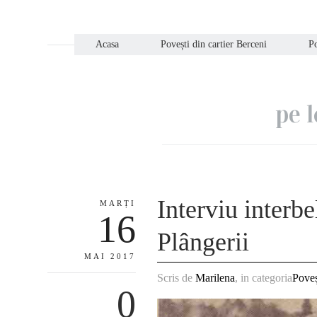
Acasa
Povești din cartier Berceni
Po
pe 
Interviu interb
MARȚI
16
Plângerii
MAI 2017
Scris de
Marilena
, in categoria
Poveș
0