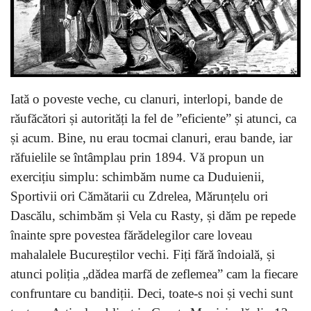
Iată o poveste veche, cu clanuri, interlopi, bande de
răufăcători și autorități la fel de ”eficiente” și atunci, ca
și acum. Bine, nu erau tocmai clanuri, erau bande, iar
răfuielile se întâmplau prin 1894. Vă propun un
exercițiu simplu: schimbăm nume ca Duduienii,
Sportivii ori Cămătarii cu Zdrelea, Mărunțelu ori
Dascălu, schimbăm și Vela cu Rasty, și dăm pe repede
înainte spre povestea fărădelegilor care loveau
mahalalele Bucureștilor vechi. Fiți fără îndoială, și
atunci poliția „dădea marfă de zeflemea” cam la fiecare
confruntare cu bandiții. Deci, toate-s noi și vechi sunt