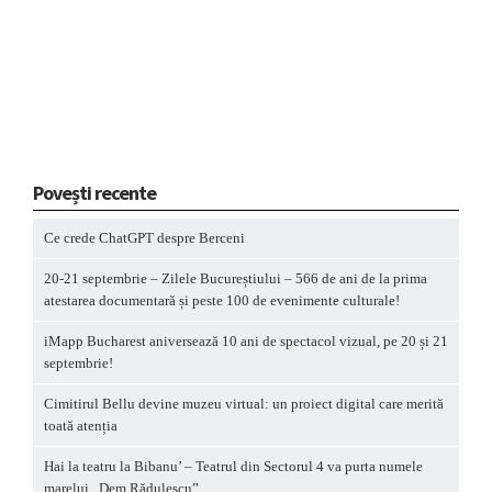
Povești recente
Ce crede ChatGPT despre Berceni
20-21 septembrie – Zilele Bucureștiului – 566 de ani de la prima
atestarea documentară și peste 100 de evenimente culturale!
iMapp Bucharest aniversează 10 ani de spectacol vizual, pe 20 și 21
septembrie!
Cimitirul Bellu devine muzeu virtual: un proiect digital care merită
toată atenția
Hai la teatru la Bibanu’ – Teatrul din Sectorul 4 va purta numele
marelui „Dem Rădulescu”