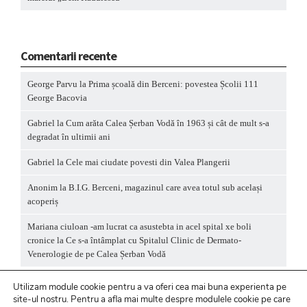
Comentarii recente
George Parvu
la
Prima școală din Berceni: povestea Școlii 111
George Bacovia
Gabriel
la
Cum arăta Calea Șerban Vodă în 1963 și cât de mult s-a
degradat în ultimii ani
Gabriel
la
Cele mai ciudate povesti din Valea Plangerii
Anonim
la
B.I.G. Berceni, magazinul care avea totul sub același
acoperiș
Mariana ciuloan -am lucrat ca asustebta in acel spital xe boli
cronice
la
Ce s-a întâmplat cu Spitalul Clinic de Dermato-
Venerologie de pe Calea Șerban Vodă
Utilizam module cookie pentru a va oferi cea mai buna experienta pe
site-ul nostru.
Pentru a
afla mai multe despre modulele cookie pe care