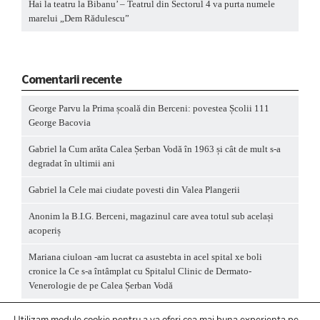
Hai la teatru la Bibanu’ – Teatrul din Sectorul 4 va purta numele
marelui „Dem Rădulescu”
Comentarii recente
George Parvu
la
Prima școală din Berceni: povestea Școlii 111
George Bacovia
Gabriel
la
Cum arăta Calea Șerban Vodă în 1963 și cât de mult s-a
degradat în ultimii ani
Gabriel
la
Cele mai ciudate povesti din Valea Plangerii
Anonim
la
B.I.G. Berceni, magazinul care avea totul sub același
acoperiș
Mariana ciuloan -am lucrat ca asustebta in acel spital xe boli
cronice
la
Ce s-a întâmplat cu Spitalul Clinic de Dermato-
Venerologie de pe Calea Șerban Vodă