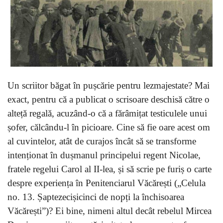
Un scriitor băgat în pușcărie pentru lezmajestate? Mai
exact, pentru că a publicat o scrisoare deschisă către o
alteță regală, acuzând-o că a fărâmițat testiculele unui
șofer, călcându-l în picioare. Cine să fie oare acest om
al cuvintelor, atât de curajos încât să se transforme
intenționat în dușmanul principelui regent Nicolae,
fratele regelui Carol al II-lea, și să scrie pe furiș o carte
despre experiența în Penitenciarul Văcărești („Celula
no. 13. Șaptezecișicinci de nopți la închisoarea
Văcărești”)? Ei bine, nimeni altul decât rebelul Mircea