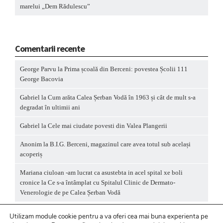
marelui „Dem Rădulescu”
Comentarii recente
George Parvu
la
Prima școală din Berceni: povestea Școlii 111
George Bacovia
Gabriel
la
Cum arăta Calea Șerban Vodă în 1963 și cât de mult s-a
degradat în ultimii ani
Gabriel
la
Cele mai ciudate povesti din Valea Plangerii
Anonim
la
B.I.G. Berceni, magazinul care avea totul sub același
acoperiș
Mariana ciuloan -am lucrat ca asustebta in acel spital xe boli
cronice
la
Ce s-a întâmplat cu Spitalul Clinic de Dermato-
Venerologie de pe Calea Șerban Vodă
Utilizam module cookie pentru a va oferi cea mai buna experienta pe