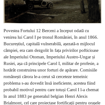
Povestea Fortului 12 Berceni a început odată cu
venirea lui Carol I pe tronul României, în anul 1866.
Bucureștiul, capitală vulnerabilă, așezată-n mijlocul
câmpiei, era cam dezgolit în fața privirilor pofticioase
ale Imperiului Otoman, Imperiului Austro-Ungar și
Rusiei, așa că principele Carol I, militar de profesie, a
hotărât construirea unor forturi de apărare. Comisiile
românești cărora le-a cerut să cerceteze temeinic
problema s-au dovedit însă ineficiente, acestea fiind
probabil motivul pentru care totuși Carol I l-a chemat
în anul 1883 pe generalul belgian Henri Alexis
Brialmont, cel care proiectase fortificații pentru orașele