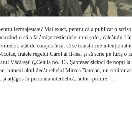
pentru lezmajestate? Mai exact, pentru că a publicat o scriso
 acuzând-o că a fărâmițat testiculele unui șofer, călcându-l în
vintelor, atât de curajos încât să se transforme intenționat î
olae, fratele regelui Carol al II-lea, și să scrie pe furiș o c
arul Văcărești („Celula no. 13. Șaptezecișicinci de nopți la
ne, nimeni altul decât rebelul Mircea Damian, un scriitor ast
c și arțăgos în perioada interbelică, autor -printre […]