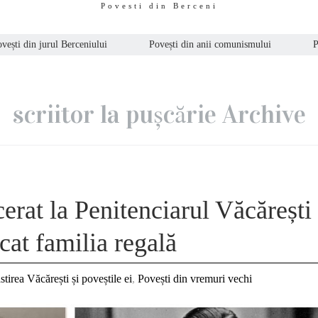
Povesti din Berceni
vești din jurul Berceniului
Povești din anii comunismului
P
scriitor la pușcărie Archive
cerat la Penitenciarul Văcărești
icat familia regală
tirea Văcărești și poveștile ei
,
Povești din vremuri vechi