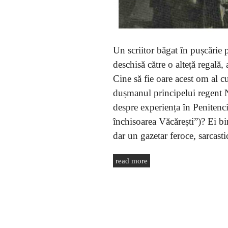
Un scriitor băgat în pușcărie 
deschisă către o alteță regală,
Cine să fie oare acest om al cu
dușmanul principelui regent Nic
despre experiența în Penitenci
închisoarea Văcărești”)? Ei bi
dar un gazetar feroce, sarcasti
read more