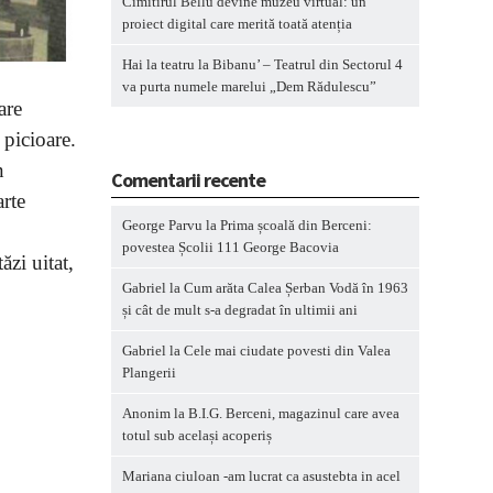
Cimitirul Bellu devine muzeu virtual: un
proiect digital care merită toată atenția
Hai la teatru la Bibanu’ – Teatrul din Sectorul 4
va purta numele marelui „Dem Rădulescu”
are
 picioare.
n
Comentarii recente
arte
George Parvu
la
Prima școală din Berceni:
povestea Școlii 111 George Bacovia
ăzi uitat,
Gabriel
la
Cum arăta Calea Șerban Vodă în 1963
și cât de mult s-a degradat în ultimii ani
Gabriel
la
Cele mai ciudate povesti din Valea
Plangerii
Anonim
la
B.I.G. Berceni, magazinul care avea
totul sub același acoperiș
Mariana ciuloan -am lucrat ca asustebta in acel