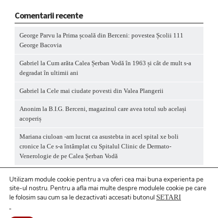
Comentarii recente
George Parvu
la
Prima școală din Berceni: povestea Școlii 111
George Bacovia
Gabriel
la
Cum arăta Calea Șerban Vodă în 1963 și cât de mult s-a
degradat în ultimii ani
Gabriel
la
Cele mai ciudate povesti din Valea Plangerii
Anonim
la
B.I.G. Berceni, magazinul care avea totul sub același
acoperiș
Mariana ciuloan -am lucrat ca asustebta in acel spital xe boli
cronice
la
Ce s-a întâmplat cu Spitalul Clinic de Dermato-
Venerologie de pe Calea Șerban Vodă
Utilizam module cookie pentru a va oferi cea mai buna experienta pe
site-ul nostru.
Pentru a
afla mai multe despre modulele cookie pe care
le folosim sau cum sa le dezactivati accesati butonul
SETARI
Politică privind fișierele cookies
/ Politică de