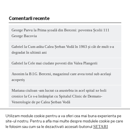
Comentarii recente
George Parvu
la
Prima școală din Berceni: povestea Școlii 111
George Bacovia
Gabriel
la
Cum arăta Calea Șerban Vodă în 1963 și cât de mult s-a
degradat în ultimii ani
Gabriel
la
Cele mai ciudate povesti din Valea Plangerii
Anonim
la
B.I.G. Berceni, magazinul care avea totul sub același
acoperiș
Mariana ciuloan -am lucrat ca asustebta in acel spital xe boli
cronice
la
Ce s-a întâmplat cu Spitalul Clinic de Dermato-
Venerologie de pe Calea Șerban Vodă
Utilizam module cookie pentru a va oferi cea mai buna experienta pe
site-ul nostru.
Pentru a
afla mai multe despre modulele cookie pe care
le folosim sau cum sa le dezactivati accesati butonul
SETARI