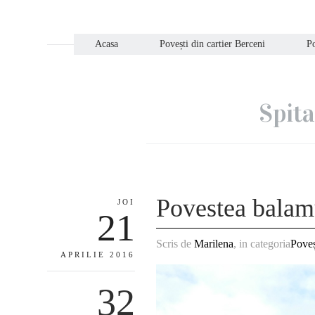
Acasa
Povești din cartier Berceni
Po
Spita
Povestea balam
JOI
21
Scris de
Marilena
, in categoria
Poveș
APRILIE 2016
32