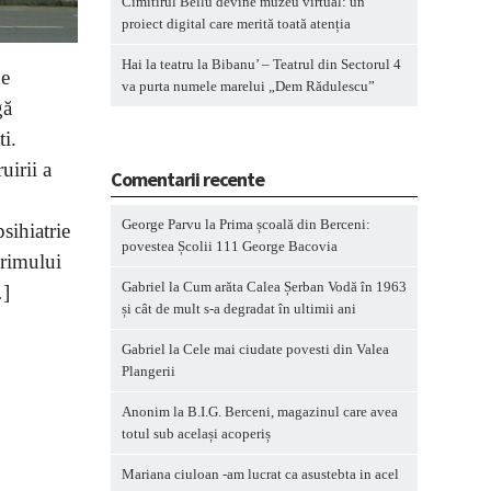
Cimitirul Bellu devine muzeu virtual: un
proiect digital care merită toată atenția
Hai la teatru la Bibanu’ – Teatrul din Sectorul 4
he
va purta numele marelui „Dem Rădulescu”
gă
ti.
uirii a
Comentarii recente
George Parvu
la
Prima școală din Berceni:
sihiatrie
povestea Școlii 111 George Bacovia
Primului
Gabriel
la
Cum arăta Calea Șerban Vodă în 1963
…]
și cât de mult s-a degradat în ultimii ani
Gabriel
la
Cele mai ciudate povesti din Valea
Plangerii
Anonim
la
B.I.G. Berceni, magazinul care avea
totul sub același acoperiș
Mariana ciuloan -am lucrat ca asustebta in acel