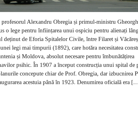
d profesorul Alexandru Obregia și primul-ministru Gheorg
 o lege pentru înființarea unui ospiciu pentru alienați lân
 deținut de Eforia Spitalelor Civile, între Filaret și Văcăreș
unei legi mai timpurii (1892), care hotăra necesitatea constr
Muntenia și Moldova, absolut necesare pentru îmbunătățirea
navilor psihic. În 1907 a început construcția unui spital de p
lanurile concepute chiar de Prof. Obregia, dar izbucnirea 
augurarea acestuia până în 1923. Denumirea oficială era [