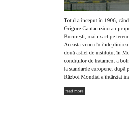
Totul a început în 1906, cân
Grigore Cantacuzino au propus
București, mai exact pe terenul
Aceasta venea în îndeplinirea 
două astfel de instituții, în 
condițiilor de tratament a bol
la standarde europene, după p
Război Mondial a întârziat in
read more