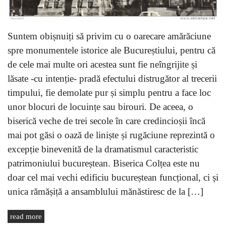
Suntem obișnuiți să privim cu o oarecare amărăciune
spre monumentele istorice ale Bucureștiului, pentru că
de cele mai multe ori acestea sunt fie neîngrijite și
lăsate -cu intenție- pradă efectului distrugător al trecerii
timpului, fie demolate pur și simplu pentru a face loc
unor blocuri de locuințe sau birouri. De aceea, o
biserică veche de trei secole în care credincioșii încă
mai pot găsi o oază de liniște și rugăciune reprezintă o
excepție binevenită de la dramatismul caracteristic
patrimoniului bucureștean. Biserica Colțea este nu
doar cel mai vechi edificiu bucureștean funcțional, ci și
unica rămășiță a ansamblului mănăstiresc de la […]
read more