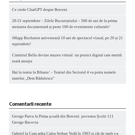
Ce crede ChatGPT despre Berceni
20-21 septembrie – Zilele Bucureștiului – 566 de ani de la prima
atestarea documentară și peste 100 de evenimente culturale!
iMapp Bucharest aniversează 10 ani de spectacol vizual, pe 20 și 21
septembrie!
Cimitirul Bellu devine muzeu virtual: un proiect digital care merită
toată atenția
Hai la teatru la Bibanu’ – Teatrul din Sectorul 4 va purta numele
marelui „Dem Rădulescu”
Comentarii recente
George Parvu
la
Prima școală din Berceni: povestea Școlii 111
George Bacovia
Gabriel
la
Cum arăta Calea Șerban Vodă în 1963 și cât de mult s-a