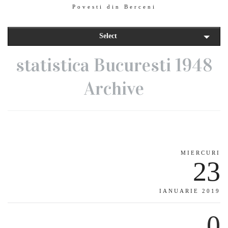
Povesti din Berceni
Select
statistica Bucuresti 1948
Archive
MIERCURI
23
IANUARIE 2019
0